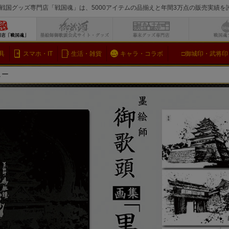
戦国グッズ専門店「戦国魂」は、5000アイテムの品揃えと年間3万点の販売実績
検索
具
スマホ・IT
生活・雑貨
キャラ・コラボ
□御城印・武将印
ュー