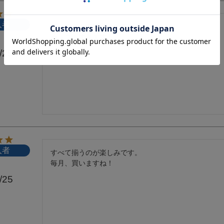
入者
プレミアム御城印の「岐阜城」

カッコよすぎます！
/25
入者
すべて揃うのが楽しみです。

毎月、買いますね！
/25