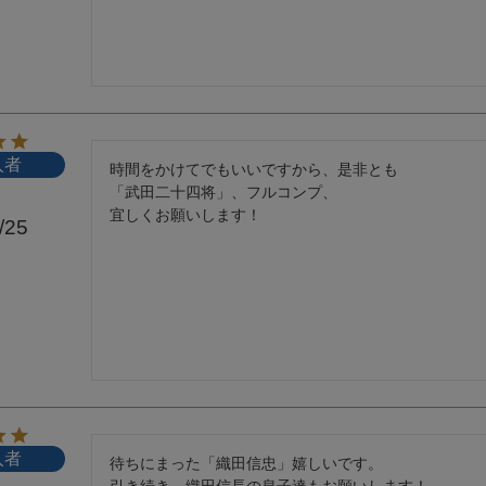
入者
時間をかけてでもいいですから、是非とも

「武田二十四将」、フルコンプ、

宜しくお願いします！
/25
入者
待ちにまった「織田信忠」嬉しいです。

引き続き、織田信長の息子達もお願いします！