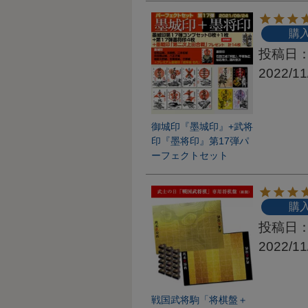
購
投稿日
2022/11
御城印『墨城印』+武将
印『墨将印』第17弾パ
ーフェクトセット
購
投稿日
2022/11
戦国武将駒「将棋盤＋