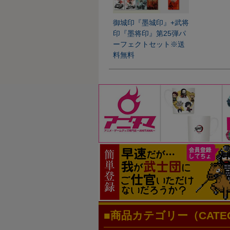
御城印『墨城印』+武将
印『墨将印』第25弾パ
ーフェクトセット※送
料無料
商品カテゴリー（CATEG