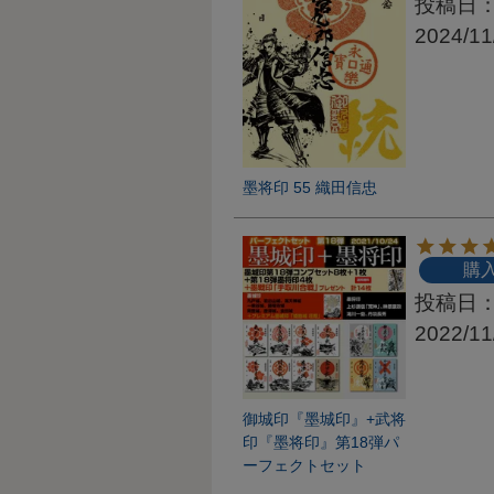
投稿日
2024/11
墨将印 55 織田信忠
購
投稿日
2022/11
御城印『墨城印』+武将
印『墨将印』第18弾パ
ーフェクトセット