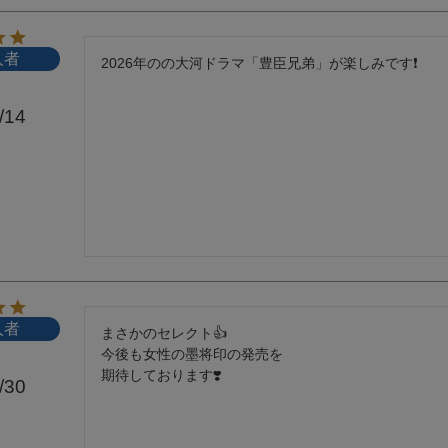
入者
2026年のの大河ドラマ「豊臣兄弟」が楽しみです❗️
/14
入者
まさかのセレクト👍

今後も女性の墨将印の発売を

期待しております❣️
/30