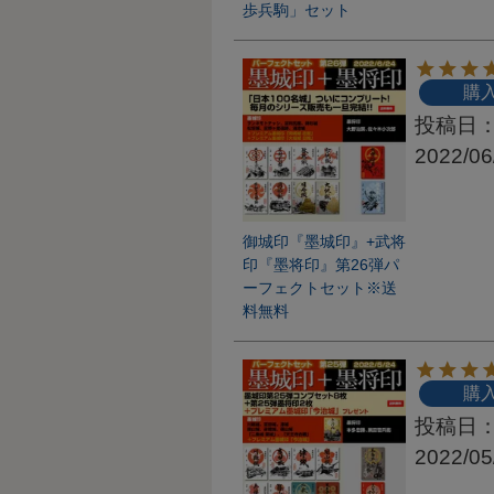
歩兵駒」セット
購
投稿日
2022/06
御城印『墨城印』+武将
印『墨将印』第26弾パ
ーフェクトセット※送
料無料
購
投稿日
2022/05