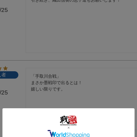
/25
入者
「手取川合戦」

まさか墨戦印で出るとは！

嬉しい限りです。
/25