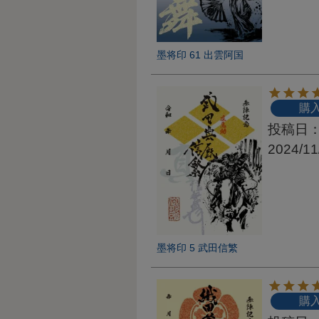
墨将印 61 出雲阿国
購
投稿日
2024/11
墨将印 5 武田信繁
購