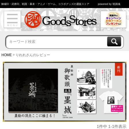
御城印・武将印、戦国・幕末・アニメ・ゲーム、コラボグッズの通販ストア
powered by 戦国魂
HOME
りれれさんのレビュー
1
件中
1
-
1
件表示