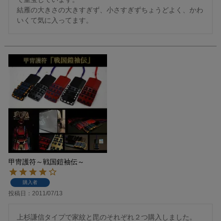
結雁の大きさの大きすぎず、小さすぎずちょうどよく、かわ
いくて気に入ってます。
甲冑護符～戦国鎧袖伝～
購入者
投稿日
2011/07/13
上杉謙信タイプで家紋と毘のそれぞれ２つ購入しました。
