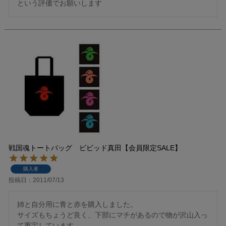
という評価でお願いします
戦国魂トートバッグ ビビッド真田【会員限定SALE】
購入者
投稿日
2011/07/13
姉と自分用に青と赤を購入しました。

サイズもちょうど良く、下部にマチがあるので物が沢山入っ
て重宝しています。
