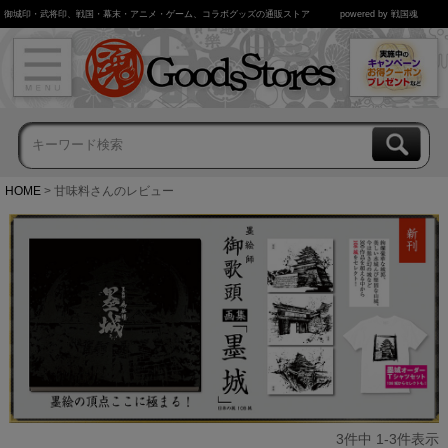
御城印・武将印、戦国・幕末・アニメ・ゲーム、コラボグッズの通販ストア
powered by 戦国魂
HOME
甘味料さんのレビュー
3
件中
1
-
3
件表示