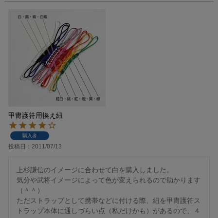
甲冑護符用換え紐
購入者
投稿日
2011/07/13
上杉謙信のイメージに合わせて白を購入しました。

気分や武将イメージによって色が変えられるので助かります
（＾＾）

ただストラップとして携帯などに付ける際、紐を甲冑護符ス
トラップ本体に通しづらい点（私だけかも）があるので、４