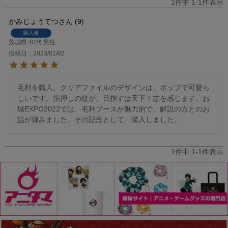
1
件中
1
-
1
件表示
かみじょうてつ
9
購入者
茨城県
40代
男性
投稿日
2023/01/02
毛利を購入。クリアファイルのデザインは、ポップで可愛ら
しいです。箔押しの紋が、目指すは天下！志を感じます。お
城EXPO2022では、毛利ブースが魅力的で、解説の方とのお
話が弾みました。その記念として、購入しました。
1
件中
1
-
1
件表示