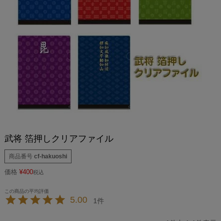
武将 箔押しクリアファイル
商品番号
cf-hakuoshi
価格
¥
400
税込
5.00
1