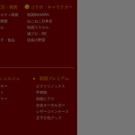
生活・雑貨
コラボ・キャラクター
ラエティ雑貨
戦国BASARA
活雑貨
ねこねこ日本史
オル
戦国ラスカル
子
城プロ：RE
菓子・食品
信長の野望
シェルジュ
戦国プレミアム
クキー
ビクトリノックス
ート
甲冑鞄
サリー
戦国ピアス
合金キーホルダー
レザーコインケース
正子公也グッズ