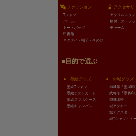
ファッション
アクセサリ
Tシャツ
アクリルスタン
パーカー
根付・ストラッ
トートバッグ
チャーム
甲冑鞄
ネクタイ・帽子・その他
目的で選ぶ
墨絵グッズ
お城グッズ
墨絵Tシャツ
御城印「墨城印
墨絵ポストカード
武将印「墨将印
墨絵スマホケース
御城印帳
墨絵キャンバス
城アクキー
城アクスタ
城Tシャツ・ト