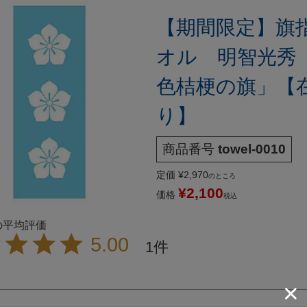
【期間限定】旗
オル 明智光秀 
色桔梗の旗」【
り】
商品番号
towel-0010
定価
¥
2,970
のところ
¥
2,100
価格
税込
5.00
1