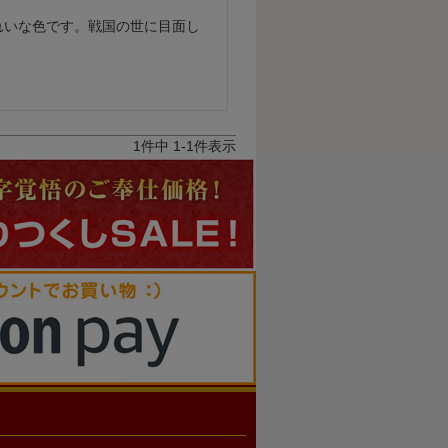
れいな色です。戦国の世に目面し
1
件中
1
-
1
件表示