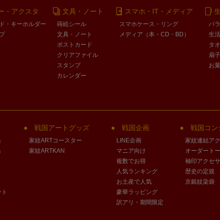
ー・アクスタ
文具・ノート
スマホ・IT・メディア
ド・キーホルダー
蒔絵シール
スマホケース・リング
バ
プ
文具・ノート
メディア（本・CD・BD）
生
ポストカード
タ
クリアファイル
扇
スタンプ
お
カレンダー
戦国アートグッズ
戦国企画
戦国コン
」
家紋ARTコースター
LINE企画
家紋連結ア
」
家紋ARTKAN
マニア向け
オーダート
複数でお得
袖印アクセ
人気ランキング
歴史の定規
お土産で人気
京銀紋染袋
ート
豪華ラッピング
訳アリ・期間限定