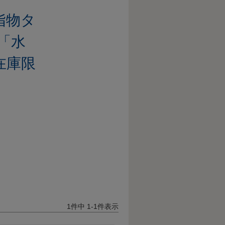
指物タ
「水
在庫限
1
件中
1
-
1
件表示