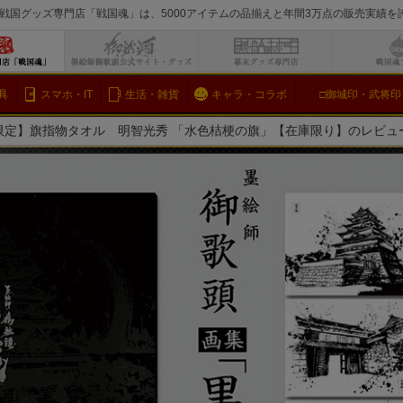
戦国グッズ専門店「戦国魂」は、5000アイテムの品揃えと年間3万点の販売実績
検索
具
スマホ・IT
生活・雑貨
キャラ・コラボ
□御城印・武将印
限定】旗指物タオル 明智光秀 「水色桔梗の旗」【在庫限り】のレビュ