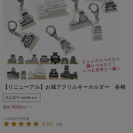
【リニューアル】お城アクリルキーホルダー 各種
商品番号
castle-aｃ
価格
¥
330
〜
税込
5.00
1