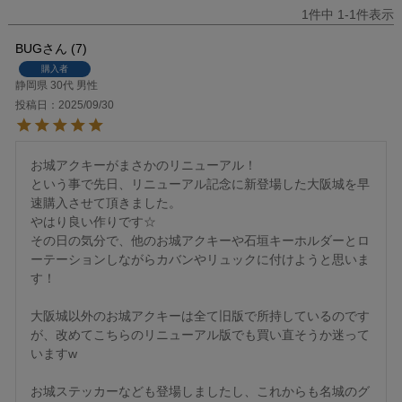
1
件中
1
-
1
件表示
BUG
7
購入者
静岡県
30代
男性
投稿日
2025/09/30
お城アクキーがまさかのリニューアル！

という事で先日、リニューアル記念に新登場した大阪城を早
速購入させて頂きました。

やはり良い作りです☆

その日の気分で、他のお城アクキーや石垣キーホルダーとロ
ーテーションしながらカバンやリュックに付けようと思いま
す！

大阪城以外のお城アクキーは全て旧版で所持しているのです
が、改めてこちらのリニューアル版でも買い直そうか迷って
いますw

お城ステッカーなども登場しましたし、これからも名城のグ