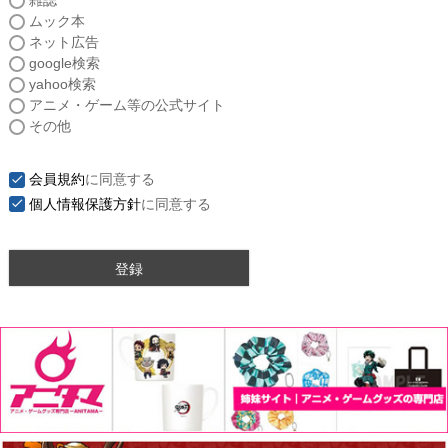
雑誌
須
ムック本
)
ネット広告
google検索
yahoo検索
アニメ・ゲーム等の公式サイト
その他
会員規約
に同意する
個人情報保護方針
に同意する
登録