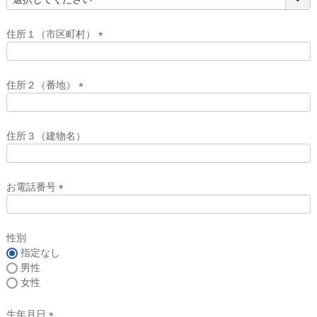
(
必
須
住所１（市区町村）
)
(
必
須
住所２（番地）
)
(
必
須
住所３（建物名）
)
お電話番号
(
必
須
性別
)
指定なし
男性
女性
生年月日