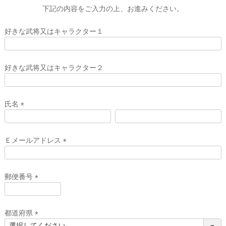
下記の内容をご入力の上、お進みください。
好きな武将又はキャラクター１
好きな武将又はキャラクター２
氏名
(
必
須
Ｅメールアドレス
)
(
必
須
郵便番号
)
(
必
須
都道府県
)