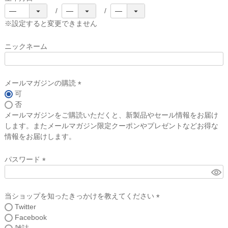
(
必
※設定すると変更できません
須
)
ニックネーム
メールマガジンの購読
可
(
否
必
メールマガジンをご購読いただくと、新製品やセール情報をお届け
須
します。またメールマガジン限定クーポンやプレゼントなどお得な
)
情報をお届けします。
パスワード
(
必
須
当ショップを知ったきっかけを教えてください
)
Twitter
(
Facebook
必