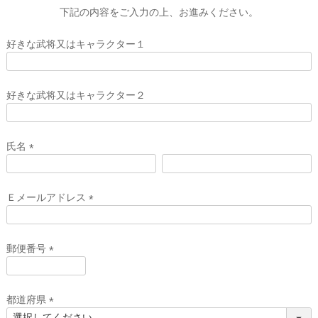
下記の内容をご入力の上、お進みください。
好きな武将又はキャラクター１
好きな武将又はキャラクター２
氏名
(
必
須
Ｅメールアドレス
)
(
必
須
郵便番号
)
(
必
須
都道府県
)