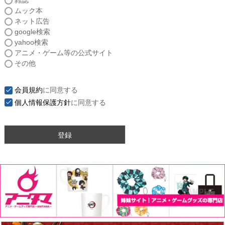
雑誌
須
ムック本
)
ネット広告
google検索
yahoo検索
アニメ・ゲーム等の公式サイト
その他
会員規約
に同意する
個人情報保護方針
に同意する
登録