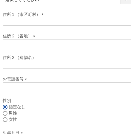
(
必
須
住所１（市区町村）
)
(
必
須
住所２（番地）
)
(
必
須
住所３（建物名）
)
お電話番号
(
必
須
性別
)
指定なし
男性
女性
生年月日