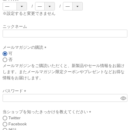
(
必
※設定すると変更できません
須
)
ニックネーム
メールマガジンの購読
可
(
否
必
メールマガジンをご購読いただくと、新製品やセール情報をお届け
須
します。またメールマガジン限定クーポンやプレゼントなどお得な
)
情報をお届けします。
パスワード
(
必
須
当ショップを知ったきっかけを教えてください
)
Twitter
(
Facebook
必