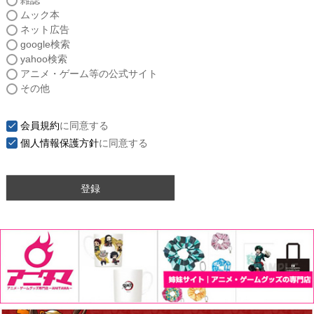
雑誌
須
ムック本
)
ネット広告
google検索
yahoo検索
アニメ・ゲーム等の公式サイト
その他
会員規約
に同意する
個人情報保護方針
に同意する
登録