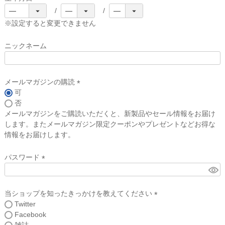
(
必
※設定すると変更できません
須
)
ニックネーム
メールマガジンの購読
可
(
否
必
メールマガジンをご購読いただくと、新製品やセール情報をお届け
須
します。またメールマガジン限定クーポンやプレゼントなどお得な
)
情報をお届けします。
パスワード
(
必
須
当ショップを知ったきっかけを教えてください
)
Twitter
(
Facebook
必