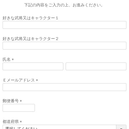
下記の内容をご入力の上、お進みください。
好きな武将又はキャラクター１
好きな武将又はキャラクター２
氏名
(
必
須
Ｅメールアドレス
)
(
必
須
郵便番号
)
(
必
須
都道府県
)