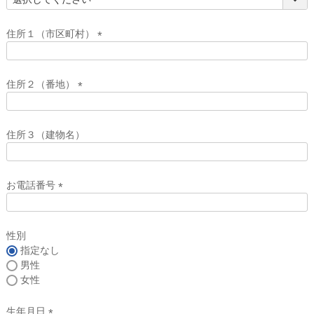
(
必
須
住所１（市区町村）
)
(
必
須
住所２（番地）
)
(
必
須
住所３（建物名）
)
お電話番号
(
必
須
性別
)
指定なし
男性
女性
生年月日