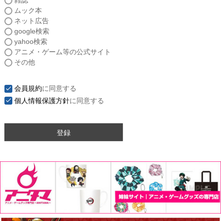
雑誌
須
ムック本
)
ネット広告
google検索
yahoo検索
アニメ・ゲーム等の公式サイト
その他
会員規約
に同意する
個人情報保護方針
に同意する
登録