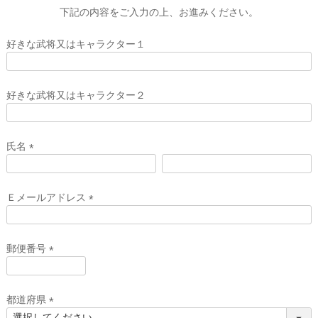
下記の内容をご入力の上、お進みください。
好きな武将又はキャラクター１
好きな武将又はキャラクター２
氏名
(
必
須
Ｅメールアドレス
)
(
必
須
郵便番号
)
(
必
須
都道府県
)