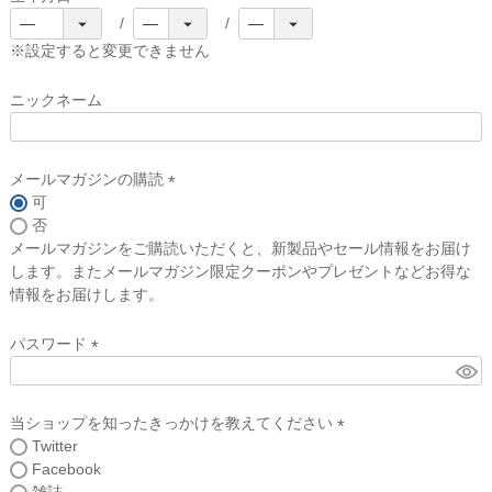
(
必
※設定すると変更できません
須
)
ニックネーム
メールマガジンの購読
可
(
否
必
メールマガジンをご購読いただくと、新製品やセール情報をお届け
須
します。またメールマガジン限定クーポンやプレゼントなどお得な
)
情報をお届けします。
パスワード
(
必
須
当ショップを知ったきっかけを教えてください
)
Twitter
(
Facebook
必