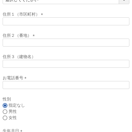
(
必
須
住所１（市区町村）
)
(
必
須
住所２（番地）
)
(
必
須
住所３（建物名）
)
お電話番号
(
必
須
性別
)
指定なし
男性
女性
生年月日