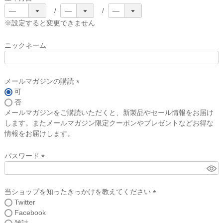
(
必
※設定すると変更できません
須
)
ニックネーム
メールマガジンの購読
可
(
否
必
メールマガジンをご購読いただくと、新製品やセール情報をお届け
須
します。またメールマガジン限定クーポンやプレゼントなどお得な
)
情報をお届けします。
パスワード
(
必
須
当ショップを知ったきっかけを教えてください
)
Twitter
(
Facebook
必