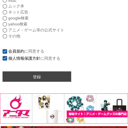
雑誌
須
ムック本
)
ネット広告
google検索
yahoo検索
アニメ・ゲーム等の公式サイト
その他
会員規約
に同意する
個人情報保護方針
に同意する
登録