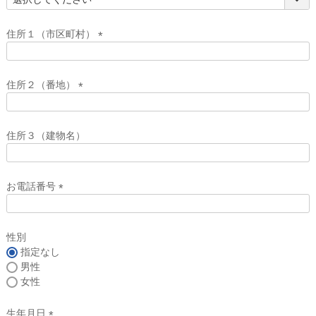
(
必
須
住所１（市区町村）
)
(
必
須
住所２（番地）
)
(
必
須
住所３（建物名）
)
お電話番号
(
必
須
性別
)
指定なし
男性
女性
生年月日