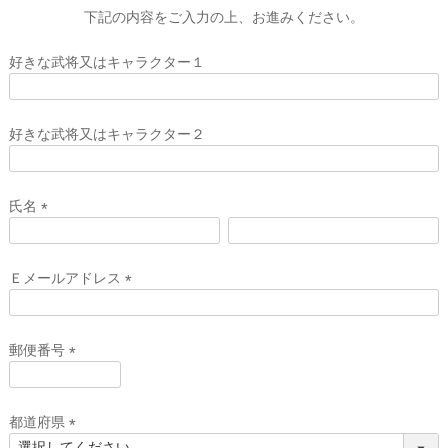
下記の内容をご入力の上、お進みください。
好きな武将又はキャラクター１
好きな武将又はキャラクター２
氏名
(
必
須
Ｅメールアドレス
)
(
必
須
郵便番号
)
(
必
須
都道府県
)