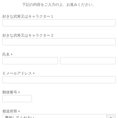
下記の内容をご入力の上、お進みください。
好きな武将又はキャラクター１
好きな武将又はキャラクター２
氏名
(
必
須
Ｅメールアドレス
)
(
必
須
郵便番号
)
(
必
須
都道府県
)