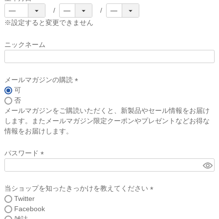
(
必
※設定すると変更できません
須
)
ニックネーム
メールマガジンの購読
可
(
否
必
メールマガジンをご購読いただくと、新製品やセール情報をお届け
須
します。またメールマガジン限定クーポンやプレゼントなどお得な
)
情報をお届けします。
パスワード
(
必
須
当ショップを知ったきっかけを教えてください
)
Twitter
(
Facebook
必