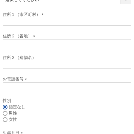
(
必
須
住所１（市区町村）
)
(
必
須
住所２（番地）
)
(
必
須
住所３（建物名）
)
お電話番号
(
必
須
性別
)
指定なし
男性
女性
生年月日