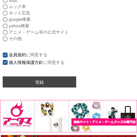
雑誌
須
ムック本
)
ネット広告
google検索
yahoo検索
アニメ・ゲーム等の公式サイト
その他
会員規約
に同意する
個人情報保護方針
に同意する
登録