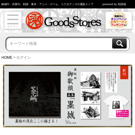
御城印・武将印、戦国・幕末・アニメ・ゲーム、コラボグッズの通販ストア
powered by 戦国魂
HOME
ログイン