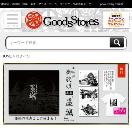
御城印・武将印、戦国・幕末・アニメ・ゲーム、コラボグッズの通販ストア
powered by 戦国魂
HOME
ログイン