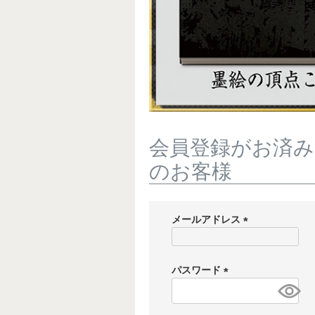
会員登録がお済み
のお客様
メールアドレス
(
必
須
パスワード
)
(
必