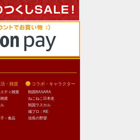
生活・雑貨
コラボ・キャラクター
ラエティ雑貨
戦国BASARA
活雑貨
ねこねこ日本史
オル
戦国ラスカル
子
城プロ：RE
菓子・食品
信長の野望