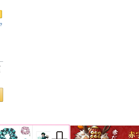
？
ロ
し
客