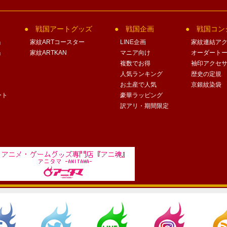
戦国アートグッズ
戦国企画
戦国コン
」
家紋ARTコースター
LINE企画
家紋連結ア
」
家紋ARTKAN
マニア向け
オーダート
複数でお得
袖印アクセ
人気ランキング
歴史の定規
お土産で人気
京銀紋染袋
ート
豪華ラッピング
訳アリ・期間限定