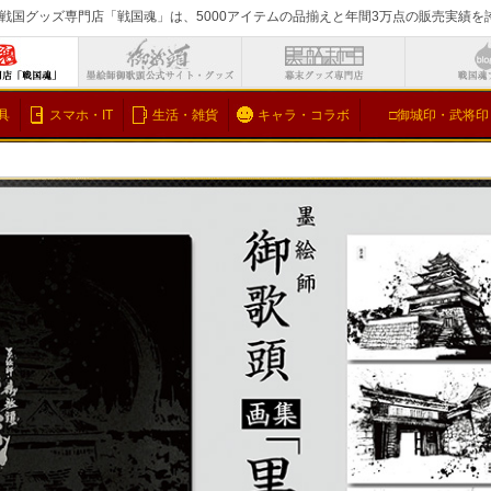
戦国グッズ専門店「戦国魂」は、5000アイテムの品揃えと年間3万点の販売実績
検索
具
スマホ・IT
生活・雑貨
キャラ・コラボ
□御城印・武将印