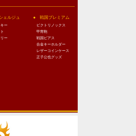
シェルジュ
戦国プレミアム
クキー
ビクトリノックス
ート
甲冑鞄
サリー
戦国ピアス
合金キーホルダー
レザーコインケース
正子公也グッズ