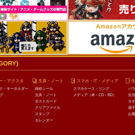
ORY)
ー・アクスタ
文具・ノート
スマホ・IT・メディア
ド・キーホルダー
蒔絵シール
スマホケース・リング
バ
プ
文具・ノート
メディア（本・CD・BD）
生
ポストカード
タ
クリアファイル
扇
スタンプ
お
カレンダー