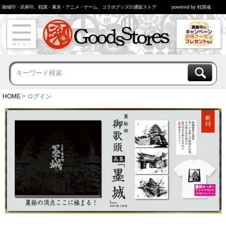
御城印・武将印、戦国・幕末・アニメ・ゲーム、コラボグッズの通販ストア
powered by 戦国魂
HOME
ログイン