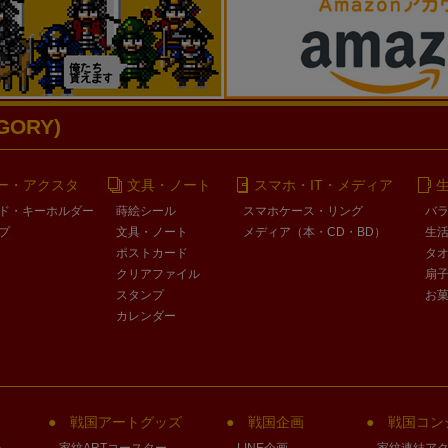
ORY)
ー・アクスタ
文具・ノート
スマホ・IT・メディア
ド・キーホルダー
蒔絵シール
スマホケース・リング
バ
プ
文具・ノート
メディア（本・CD・BD）
生
ポストカード
タ
クリアファイル
扇
スタンプ
お
カレンダー
戦国アートグッズ
戦国企画
戦国コン
」
家紋ARTコースター
LINE企画
家紋連結ア