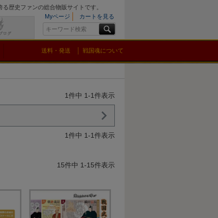
を誇る歴史ファンの総合物販サイトです。
Myページ
カートを見る
送料・発送
戦国魂について
1
件中
1
-
1
件表示
1
件中
1
-
1
件表示
15
件中
1
-
15
件表示