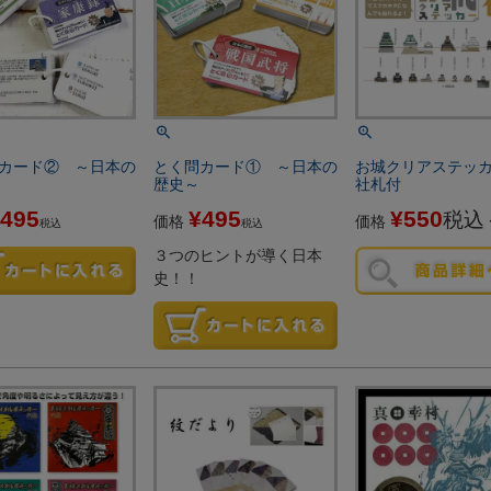
カード② ～日本の
とく問カード① ～日本の
お城クリアステッ
歴史～
社札付
495
¥
495
¥
550
税込
価格
価格
税込
税込
３つのヒントが導く日本
史！！