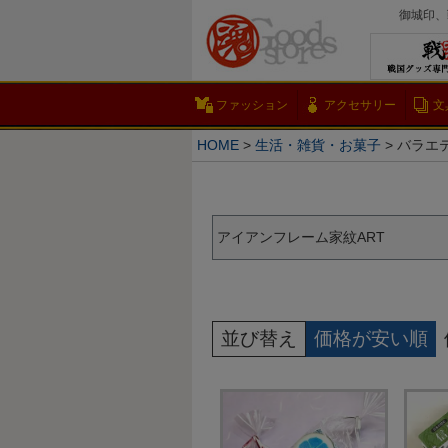
御城印、
ファッション
アクセサリー
文
HOME
生活・雑貨・お菓子
バラエ
アイアンフレーム家紋ART
並び替え
価格が安い順