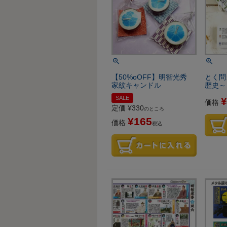
【50%oOFF】明智光秀
とく問
家紋キャンドル
歴史～
SALE
¥
価格
定価
¥
330
のところ
¥
165
価格
税込