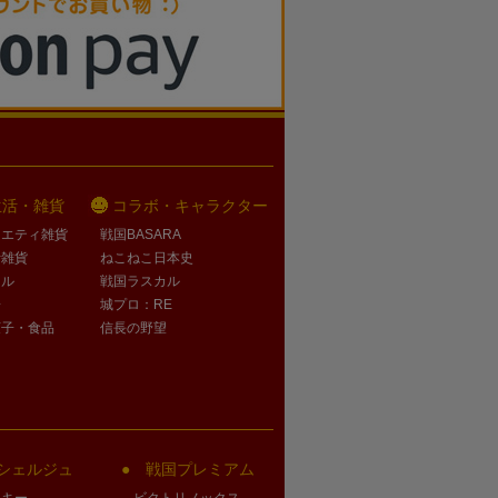
生活・雑貨
コラボ・キャラクター
ラエティ雑貨
戦国BASARA
活雑貨
ねこねこ日本史
オル
戦国ラスカル
子
城プロ：RE
菓子・食品
信長の野望
シェルジュ
戦国プレミアム
クキー
ビクトリノックス