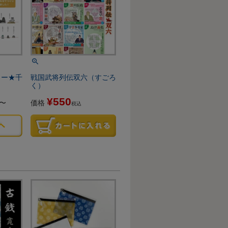
カー★千
戦国武将列伝双六（すごろ
く）
¥
550
〜
価格
税込