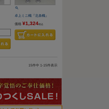
卓上ミニ幟『北条幟』
¥
1,324
価格
税込
15
件中
1
-
15
件表示