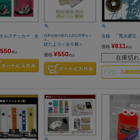
タルステッカー 全
日本伝統小紋の上品な封筒セッ
古銭 「寛永通宝
ト。
紋たより＜全６種＞
¥
611
価格
税込
550
税込
¥
550
価格
税込
在庫切れ