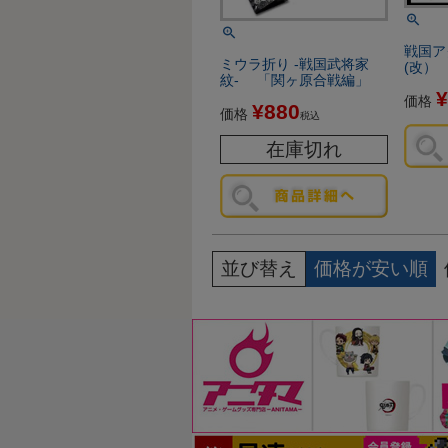
戦国
ミウラ折り -戦国武将家
(改）
紋- 「関ヶ原合戦編」
¥
価格
¥
880
価格
税込
在庫切れ
並び替え
価格が安い順