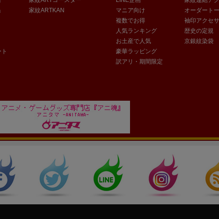
」
家紋ARTKAN
マニア向け
オーダート
複数でお得
袖印アクセ
人気ランキング
歴史の定規
お土産で人気
京銀紋染袋
ート
豪華ラッピング
訳アリ・期間限定