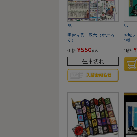
明智光秀 双六（すごろ
お城メ
く）
4種
¥
550
¥
価格
価格
税込
在庫切れ