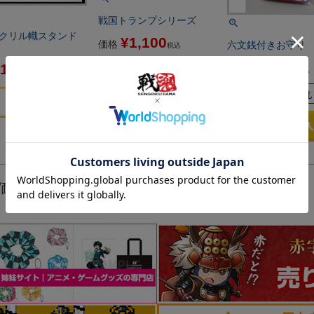
戦国トランプシリーズ
アクリル幟スタンド
¥
1,100
価格
六文銭付きお守り
税込
¥
1,100
1,100
価格
税込
税込
在庫切れ
価格が高い順
新着順
レビュー数順