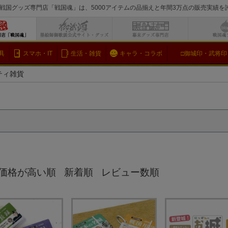
戦国グッズ専門店「戦国魂」は、5000アイテムの品揃えと年間3万点の販売実績
検索
具
スマホ・IT
生活・雑貨
キャラ・コラボ
□御城印・武将印
ティ雑貨
価格が高い順
新着順
レビュー数順