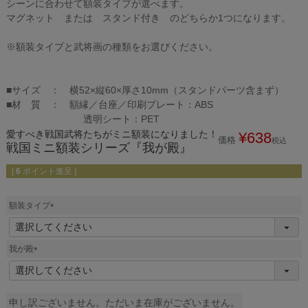
シーンに合わせて額装タイプが選べます。
マグネット または スタンド付き のどちらか1つになります。
※額装タイプと武将画の種類をお選びください。
■サイズ ： 横52×縦60×厚さ10mm（スタンドパーツ含まず）
■材 質 ： 額縁／台座／印刷プレート：ABS
透明シート：PET
愛すべき戦国武将たちがミニ額装になりました！
¥
638
価格
税込
戦国ミニ額装シリーズ『我が殿』
[
6
ポイント進呈 ]
額装タイプ
(
必
須
我が殿
)
(
必
須
)
申し訳ございません。ただいま在庫がございません。