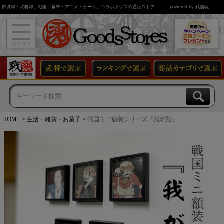
御城印・武将印、戦国・幕末・アニメ・ゲーム、コラボグッズの通販ストア
powered by 戦国魂
HOME
生活・雑貨・お菓子
戦国ミニ額装シリーズ『我が殿』