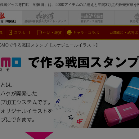
戦国グッズ専門店「戦国魂」は、5000アイテムの品揃えと年間3万点の販売実績
検索
具
スマホ・IT
生活・雑貨
キャラ・コラボ
□御城印・武将印
SMOで作る戦国スタンプ【スケジュールイラスト】