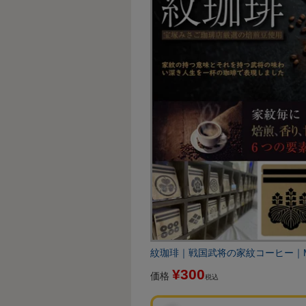
紋珈琲｜戦国武将の家紋コーヒー｜Mon
¥
300
価格
税込