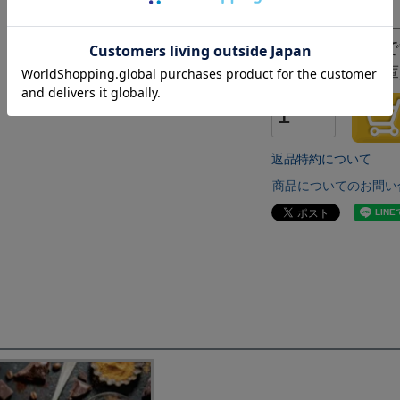
×
ピンク
△
残りわずかで
✕
ただいま在庫
返品特約について
商品についてのお問い