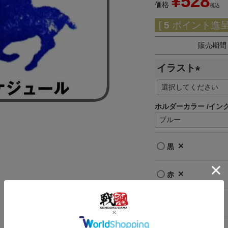
¥
528
価格
税込
[
5
ポイント進呈 
販売期間
イラスト
(
必
ホルダーカラー
イン
須
)
×
黒
×
赤
×
青