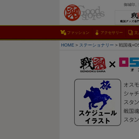
御城印、
ファッション
アクセサリー
文
HOME
ステーショナリー
戦国魂×O