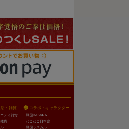
生活・雑貨
コラボ・キャラクター
ラエティ雑貨
戦国BASARA
活雑貨
ねこねこ日本史
オル
戦国ラスカル