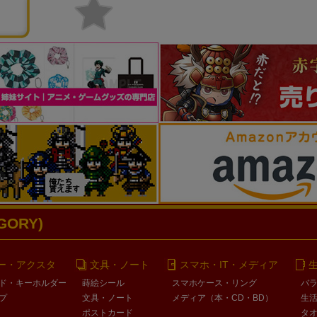
ORY)
ー・アクスタ
文具・ノート
スマホ・IT・メディア
ド・キーホルダー
蒔絵シール
スマホケース・リング
バ
プ
文具・ノート
メディア（本・CD・BD）
生
ポストカード
タ