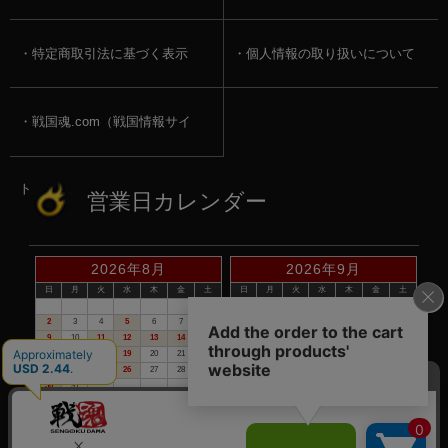
特定商取引法に基づく表示
個人情報の取り扱いについて
戦国魂.com（戦国情報サイ
ト）
営業日カレンダー
2026年8月
2026年9月
日
月
火
水
木
金
土
日
月
火
水
木
金
土
1
1
2
3
4
5
2
3
4
5
6
7
8
6
7
8
9
10
11
12
9
10
11
12
13
14
15
13
14
15
16
17
18
19
16
17
18
19
20
21
22
20
21
22
23
24
25
26
23
24
25
26
27
28
29
27
28
29
30
30
31
赤い日付が定休日です。
※定休日は、商品の発送・電話でのお問合せは、お休みさせて頂いて
おりますので予めご了承下さい。