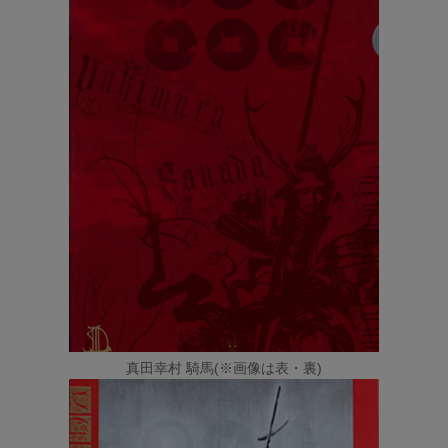
真田幸村 騎馬(※画像は表・裏)