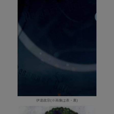
伊達政宗(※画像は表・裏)