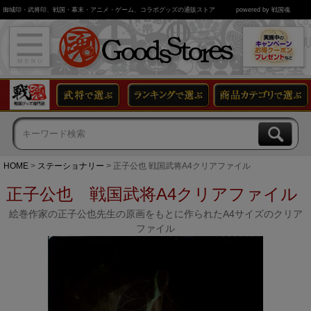
御城印・武将印、戦国・幕末・アニメ・ゲーム、コラボグッズの通販ストア
powered by 戦国魂
HOME
ステーショナリー
正子公也 戦国武将A4クリアファイル
正子公也 戦国武将A4クリアファイル
絵巻作家の正子公也先生の原画をもとに作られたA4サイズのクリア
ファイル