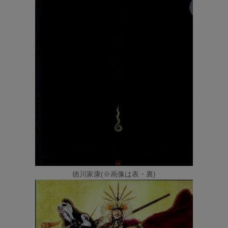
徳川家康(※画像は表・裏)