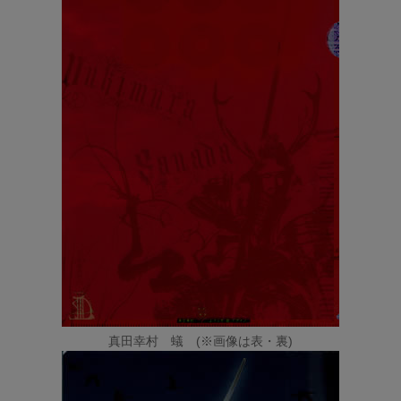
真田幸村 蟻 (※画像は表・裏)