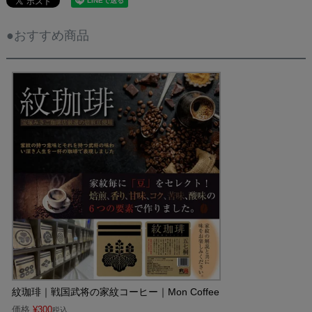
●おすすめ商品
紋珈琲｜戦国武将の家紋コーヒー｜Mon Coffee
価格
¥
300
税込