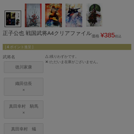
正子公也 戦国武将A4クリアファイル
¥
385
価格
税込
[
4
ポイント進呈 ]
武将名
△
残りわずかです。
✕
ただいま在庫がございません。
徳川家康
織田信長
×
真田幸村 騎馬
×
真田幸村 蟻