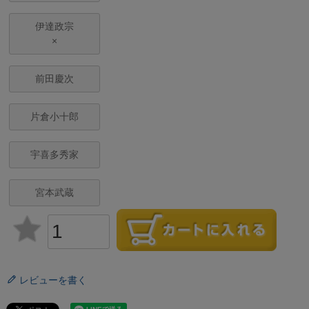
伊達政宗
×
前田慶次
片倉小十郎
宇喜多秀家
宮本武蔵
レビューを書く