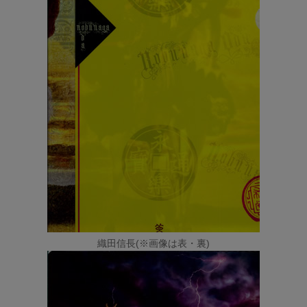
織田信長(※画像は表・裏)