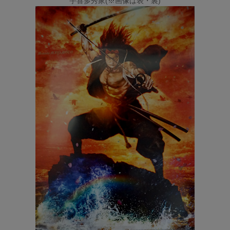
宇喜多秀家(※画像は表・裏)