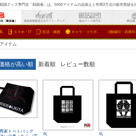
戦国グッズ専門店「戦国魂」は、5000アイテムの品揃えと年間3万点の販売実績
検索
具
スマホ・IT
生活・雑貨
キャラ・コラボ
□御城印・武将印
アイテム
価格が高い順
新着順
レビュー数順
秀家トートバッグ