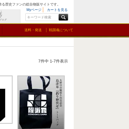
を誇る歴史ファンの総合物販サイトです。
Myページ
カートを見る
送料・発送
戦国魂について
7
件中
1
-
7
件表示