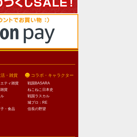
生活・雑貨
コラボ・キャラクター
ラエティ雑貨
戦国BASARA
活雑貨
ねこねこ日本史
オル
戦国ラスカル
子
城プロ：RE
菓子・食品
信長の野望