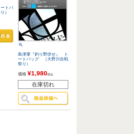
トートバ
祭り）
島津軍『釣り野伏せ』 ト
ートバッグ （大野川合戦
祭り）
¥
1,980
価格
税込
在庫切れ