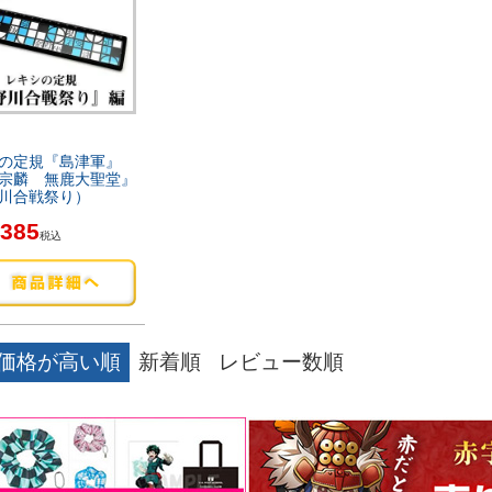
の定規『島津軍』
宗麟 無鹿大聖堂』
川合戦祭り）
385
税込
価格が高い順
新着順
レビュー数順