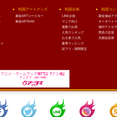
戦国アートグッズ
戦国企画
戦国コン
」
家紋ARTコースター
LINE企画
家紋連結ア
」
家紋ARTKAN
マニア向け
オーダート
複数でお得
袖印アクセ
人気ランキング
歴史の定規
お土産で人気
京銀紋染袋
ート
豪華ラッピング
訳アリ・期間限定