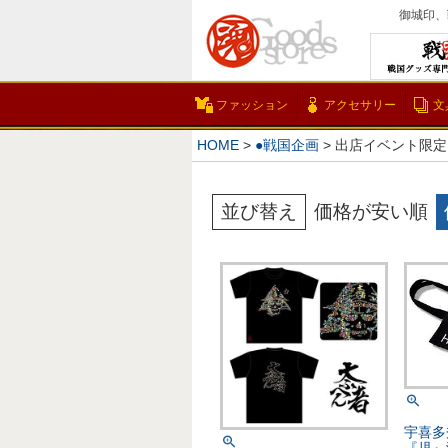
御城印、
ファッション
アクセサリー
文
HOME
●戦国企画
出店イベント限定
並び替え
価格が安い順
宇喜多