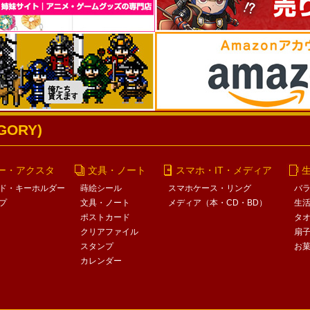
ORY)
ー・アクスタ
文具・ノート
スマホ・IT・メディア
ド・キーホルダー
蒔絵シール
スマホケース・リング
バ
プ
文具・ノート
メディア（本・CD・BD）
生
ポストカード
タ
クリアファイル
扇
スタンプ
お
カレンダー