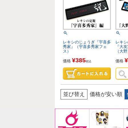
レキシのじょうぎ『宇喜多
レキシ
秀家』（宇喜多秀家フェ
『大友
ス）
（大野
¥
385
¥
価格
価格
税込
並び替え
価格が安い順