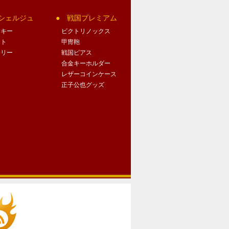
シェルジュ
戦国プレミアム
クキー
ビクトリノックス
ート
甲冑鞄
サリー
戦国ピアス
合金キーホルダー
レザーコインケース
正子公也グッズ