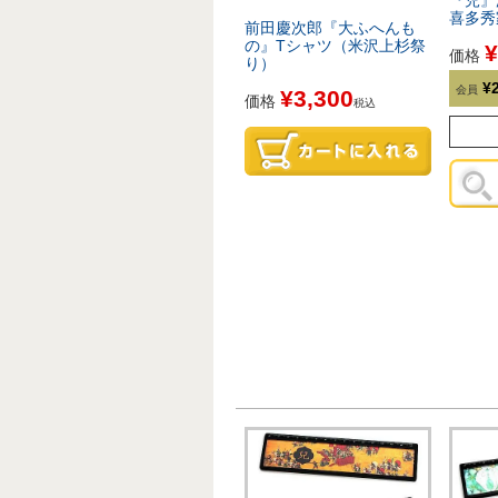
『児』
喜多秀
前田慶次郎『大ふへんも
の』Tシャツ（米沢上杉祭
¥
価格
り）
¥
会員
¥
3,300
価格
税込