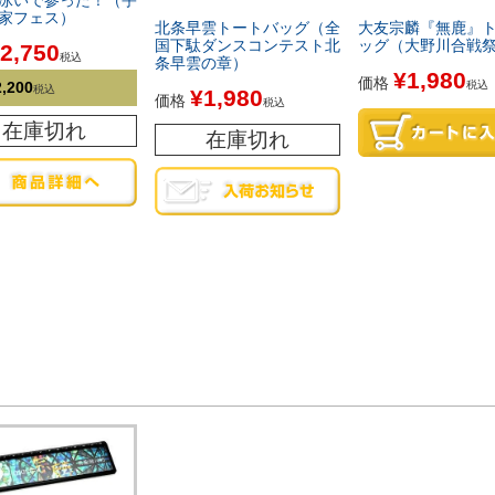
泳いで参った！（宇
家フェス）
北条早雲トートバッグ（全
大友宗麟『無鹿』
国下駄ダンスコンテスト北
ッグ（大野川合戦
2,750
税込
条早雲の章）
¥
1,980
価格
税込
2,200
税込
¥
1,980
価格
税込
在庫切れ
在庫切れ