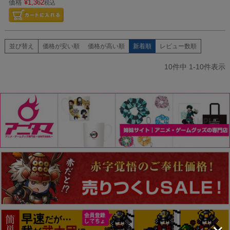
価格
¥
1,362
税込
並び替え
価格が安い順
価格が高い順
新着順
レビュー数順
10
件中
1
-
10
件表示