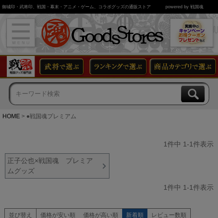
御城印・武将印、戦国・幕末・アニメ・ゲーム、コラボグッズの通販ストア
powered by 戦国魂
HOME
●戦国魂プレミアム
1
件中
1
-
1
件表示
正子公也×戦国魂 プレミア
ムグッズ
1
件中
1
-
1
件表示
並び替え
価格が安い順
価格が高い順
新着順
レビュー数順