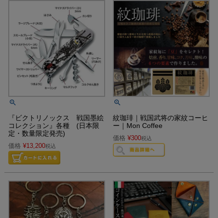
『ビクトリノックス 戦国墨絵
紋珈琲｜戦国武将の家紋コーヒ
コレクション』各種 (日本限
ー｜Mon Coffee
定・数量限定発売)
価格
¥
300
税込
価格
¥
13,200
税込