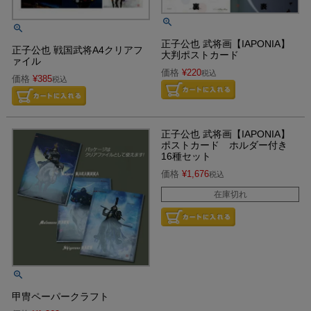
正子公也 武将画【IAPONIA】
正子公也 戦国武将A4クリアフ
大判ポストカード
ァイル
価格
¥
220
税込
価格
¥
385
税込
正子公也 武将画【IAPONIA】
ポストカード ホルダー付き
16種セット
価格
¥
1,676
税込
在庫切れ
甲冑ペーパークラフト