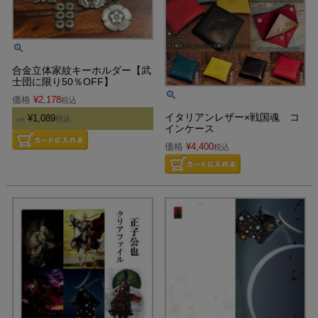
合金立体家紋キーホルダー【武
士団に限り50％OFF】
価格
¥
2,178
税込
イタリアンレザー×戦国魂 コ
¥
1,089
税込
会員
インケース
価格
¥
4,400
税込