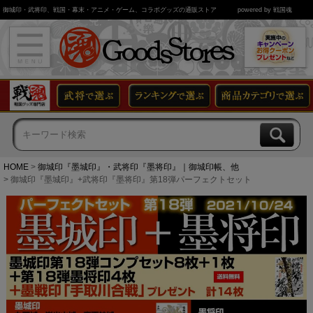
御城印・武将印、戦国・幕末・アニメ・ゲーム、コラボグッズの通販ストア
powered by 戦国魂
HOME
御城印『墨城印』・武将印『墨将印』｜御城印帳、他
御城印『墨城印』+武将印『墨将印』第18弾パーフェクトセット