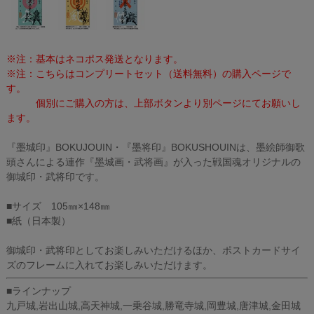
※注：基本はネコポス発送となります。
※注：こちらはコンプリートセット（送料無料）の購入ページで
す。
個別にご購入の方は、上部ボタンより別ページにてお願いし
ます。
『墨城印』BOKUJOUIN・『墨将印』BOKUSHOUINは、墨絵師御歌
頭さんによる連作『墨城画・武将画』が入った戦国魂オリジナルの
御城印・武将印です。
■サイズ 105㎜×148㎜
■紙（日本製）
御城印・武将印としてお楽しみいただけるほか、ポストカードサイ
ズのフレームに入れてお楽しみいただけます。
■ラインナップ
九戸城,岩出山城,高天神城,一乗谷城,勝竜寺城,岡豊城,唐津城,金田城