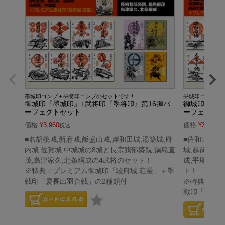
墨城印コンプ＋墨将印コンプのセットです！
墨城印コンプ＋
御城印『墨城印』+武将印『墨将印』第16弾パ
御城印『墨城
ーフェクトセット
ーフェクト
価格
¥
3,960
価格
¥
3,960
税込
税
■名胡桃城,新府城,飯盛山城,岸和田城,湯築城,府
■佐和山城,
内城,佐賀城,中城城の8城と長宗我部盛親,鍋島直
城,越前大野
茂,島津家久,北条綱成の4武将のセット！
成,平塚為広
※特典：プレミアム御城印「駿府城 荘厳」＋墨
ト！
戦印「慶長出羽合戦」の2種類付
※特典：プレ
戦印「第二次