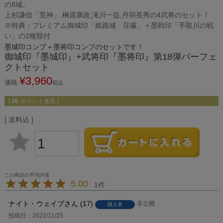
の8城。
上杉謙信「荒神」,榊原康政,滝川一益,丹羽長秀の4武将のセット！
※特典：プレミアム御城印「姫路城 荘厳」＋墨戦印「手取川の戦
い」の2種類付
墨城印コンプ＋墨将印コンプのセットです！
御城印『墨城印』+武将印『墨将印』第18弾パーフェ
クトセット
¥
3,960
価格
税込
[
36
ポイント進呈 ]
送料込
5.00
1
ナイト・ウェイブ
17
非公開
購入者
投稿日
2022/11/25