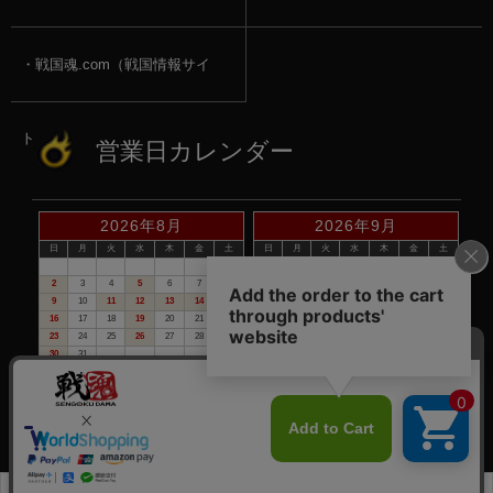
戦国魂.com（戦国情報サイ
ト）
営業日カレンダー
2026年8月
2026年9月
日
月
火
水
木
金
土
日
月
火
水
木
金
土
1
1
2
3
4
5
2
3
4
5
6
7
8
6
7
8
9
10
11
12
9
10
11
12
13
14
15
13
14
15
16
17
18
19
16
17
18
19
20
21
22
20
21
22
23
24
25
26
23
24
25
26
27
28
29
27
28
29
30
30
31
赤い日付が定休日です。
※定休日は、商品の発送・電話でのお問合せは、お休みさせて頂いて
おりますので予めご了承下さい。
©戦国魂