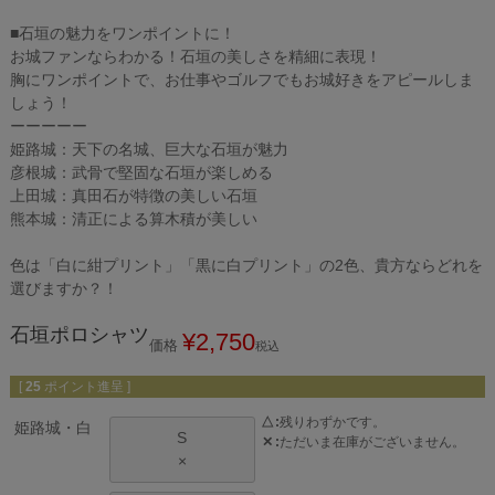
■石垣の魅力をワンポイントに！
お城ファンならわかる！石垣の美しさを精細に表現！
胸にワンポイントで、お仕事やゴルフでもお城好きをアピールしま
しょう！
ーーーーー
姫路城：天下の名城、巨大な石垣が魅力
彦根城：武骨で堅固な石垣が楽しめる
上田城：真田石が特徴の美しい石垣
熊本城：清正による算木積が美しい
色は「白に紺プリント」「黒に白プリント」の2色、貴方ならどれを
選びますか？！
石垣ポロシャツ
¥
2,750
価格
税込
[
25
ポイント進呈 ]
△
残りわずかです。
姫路城・白
S
✕
ただいま在庫がございません。
×