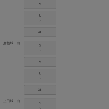
M
L
×
XL
彦根城・白
S
×
M
L
×
XL
上田城・白
S
×