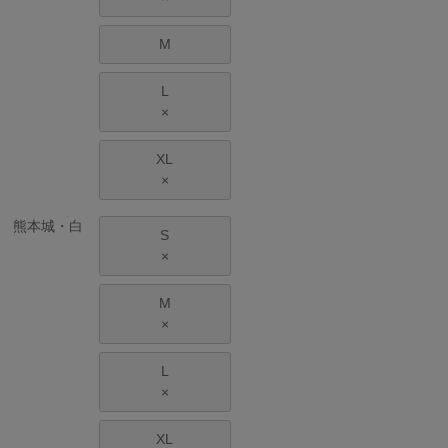
M
L
×
XL
×
熊本城・白
S
×
M
×
L
×
XL