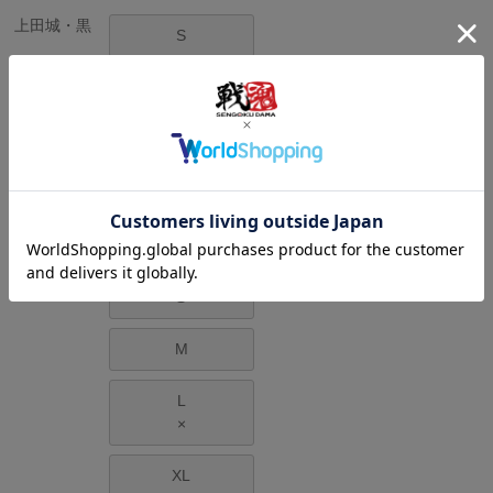
上田城・黒
S
M
L
×
XL
×
熊本城・黒
S
M
L
×
XL