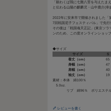
「願わくば我に七難八苦を与えたま
と伝わる山陽の麒麟児・山中鹿介(幸盛
2022年に安来市で開催されました
7回戦国尼子フェスティバル」で先行
その後は「戦国魂天正記」(東京ソラ
ンのため、この度オンラインショッ
◆サイズ
サイズ
S
着丈（cm）
65
身幅（cm）
47
肩幅（cm）
40
袖丈（cm）
19
素材：本体 綿100％
5.0oz.
リブ 綿96％ ポリエステル
レビューを書く