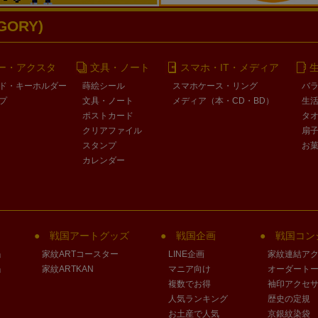
ORY)
ー・アクスタ
文具・ノート
スマホ・IT・メディア
ド・キーホルダー
蒔絵シール
スマホケース・リング
バ
プ
文具・ノート
メディア（本・CD・BD）
生
ポストカード
タ
クリアファイル
扇
スタンプ
お
カレンダー
戦国アートグッズ
戦国企画
戦国コン
」
家紋ARTコースター
LINE企画
家紋連結ア
」
家紋ARTKAN
マニア向け
オーダート
複数でお得
袖印アクセ
人気ランキング
歴史の定規
お土産で人気
京銀紋染袋