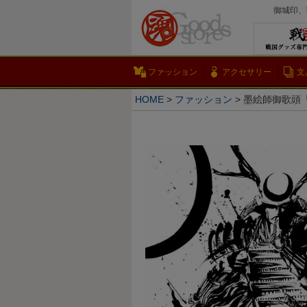
御城印、
ファッション
アクセサリー
文
HOME
ファッション
墨絵師御歌頭