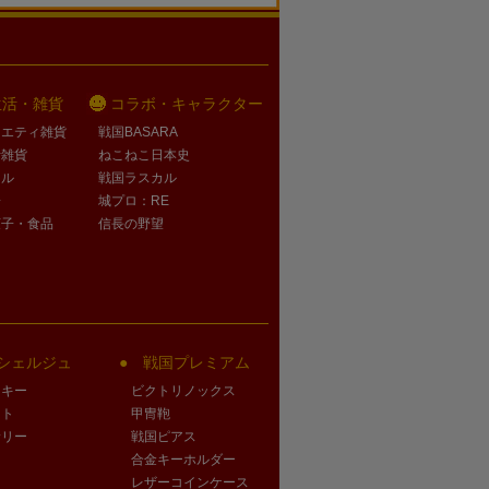
生活・雑貨
コラボ・キャラクター
ラエティ雑貨
戦国BASARA
活雑貨
ねこねこ日本史
オル
戦国ラスカル
子
城プロ：RE
菓子・食品
信長の野望
シェルジュ
戦国プレミアム
クキー
ビクトリノックス
ート
甲冑鞄
サリー
戦国ピアス
合金キーホルダー
レザーコインケース