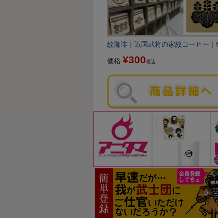
紋珈琲｜戦国武将の家紋コーヒー｜Mon
¥
300
価格
税込