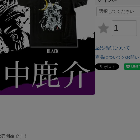
(
必
須
)
返品特約について
商品についてのお問い
販売開始です！