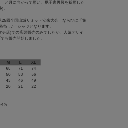
え」と月に向かって願い、尼子家再興を祈願した
)。
「第25回全国山城サミット安来大会」ならびに「第
発売したTシャツとなります。
マチ店)での店頭販売のみでしたが、人気デザイ
プでも販売開始しました。
M
L
XL
68
71
74
50
53
56
43
46
49
20
21
22
4％