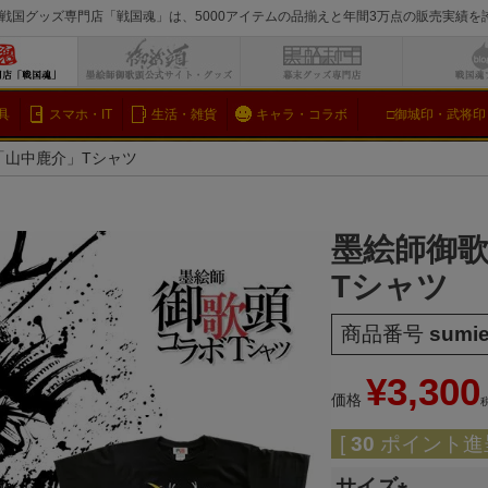
戦国グッズ専門店「戦国魂」は、5000アイテムの品揃えと年間3万点の販売実績
検索
具
スマホ・IT
生活・雑貨
キャラ・コラボ
□御城印・武将印
「山中鹿介」Tシャツ
墨絵師御
Tシャツ
商品番号
sumi
¥
3,300
価格
[
30
ポイント進呈
サイズ