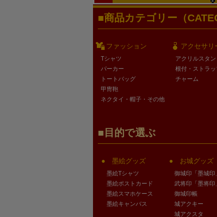
商品カテゴリー（CATEG
ファッション
アクセサリ
Tシャツ
アクリルスタン
パーカー
根付・ストラッ
トートバッグ
チャーム
甲冑鞄
ネクタイ・帽子・その他
目的で選ぶ
墨絵グッズ
お城グッズ
墨絵Tシャツ
御城印「墨城印
墨絵ポストカード
武将印「墨将印
墨絵スマホケース
御城印帳
墨絵キャンバス
城アクキー
城アクスタ