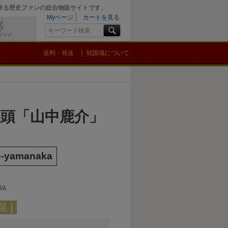
を誇る歴史ファンの総合物販サイトです。
Myページ
カートを見る
送料・発送
戦国魂について
歌頭「山中鹿介」
e-yamanaka
税込
 ]