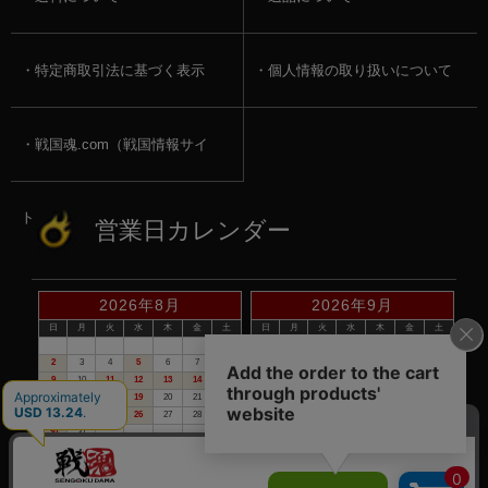
特定商取引法に基づく表示
個人情報の取り扱いについて
戦国魂.com（戦国情報サイ
ト）
営業日カレンダー
2026年8月
2026年9月
日
月
火
水
木
金
土
日
月
火
水
木
金
土
1
1
2
3
4
5
2
3
4
5
6
7
8
6
7
8
9
10
11
12
9
10
11
12
13
14
15
13
14
15
16
17
18
19
16
17
18
19
20
21
22
20
21
22
23
24
25
26
23
24
25
26
27
28
29
27
28
29
30
30
31
赤い日付が定休日です。
※定休日は、商品の発送・電話でのお問合せは、お休みさせて頂いて