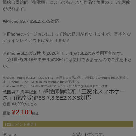
墨絵は墨絵師『御歌頭』によって描かれた作品で角度のよって家紋
が現れます。
■iPhone 6S,7,8SE2,X,XS対応
※iPhoneのバージョンによって絵の範囲が異なりますが、基本的な
デザインレイアウトは変わりません
※iPhoneSEは第2世代(2020年モデル)のSE2のみ着用可能です。
第1世代(2016年モデル)のSE1には使用できませんのでご注意下さ
い。
※Apple、Apple のロゴ、Mac OS は、米国および他の国々で登録されたApple Inc.の商標で
す。iPhone、iPad、Multi-Touch はApple Inc.の商標です。
※iPhone 商標は、アイホン株式会社のライセンスに基づき使用されています。
墨絵師御歌頭「三変化スマホケー
戦国魂21周年記念！
ス」(家紋版)iP6S,7,8,SE2,X,XS対応
定価
¥
3,300
のところ
¥
2,100
価格
税込
[
21
ポイント進呈 ]
iPhone
△
残りわずかです。