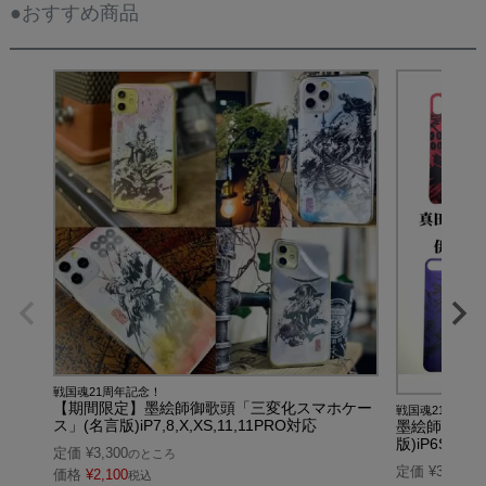
●おすすめ商品
戦国魂21周年記念！
【期間限定】墨絵師御歌頭「三変化スマホケー
戦国魂21周年記
ス」(名言版)iP7,8,X,XS,11,11PRO対応
墨絵師御歌頭
版)iP6S,7,8
定価
¥
3,300
のところ
定価
¥
3,300
の
価格
¥
2,100
税込