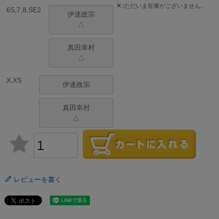
✕
ただいま在庫がございません。
6S,7,8,SE2
伊達政宗
△
真田幸村
△
X,XS
伊達政宗
真田幸村
△
レビューを書く