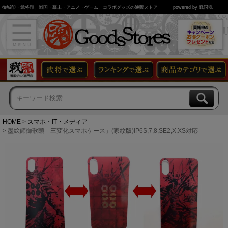
御城印・武将印、戦国・幕末・アニメ・ゲーム、コラボグッズの通販ストア
powered by 戦国魂
HOME
スマホ・IT・メディア
墨絵師御歌頭「三変化スマホケース」(家紋版)iP6S,7,8,SE2,X,XS対応