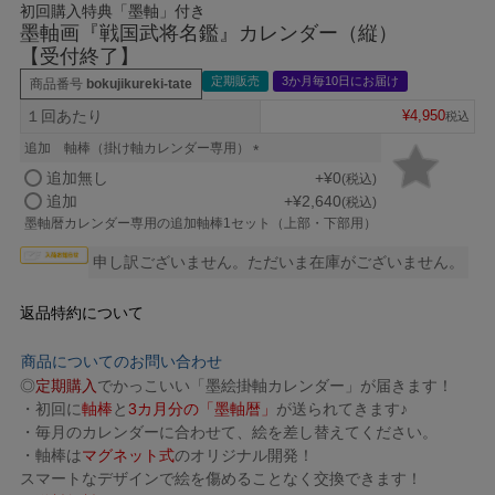
初回購入特典「墨軸」付き
墨軸画『戦国武将名鑑』カレンダー（縦）
【受付終了】
定期販売
3か月毎10日にお届け
商品番号
bokujikureki-tate
１回あたり
¥
4,950
税込
追加 軸棒（掛け軸カレンダー専用）
(
追加無し
+
¥
0
税込
必
追加
+
¥
2,640
税込
須
墨軸暦カレンダー専用の追加軸棒1セット（上部・下部用）
)
申し訳ございません。ただいま在庫がございません。
返品特約について
商品についてのお問い合わせ
◎
定期購入
でかっこいい「墨絵掛軸カレンダー」が届きます！
・初回に
軸棒
と
3カ月分
の
「墨軸暦」
が送られてきます♪
・毎月のカレンダーに合わせて、
絵を差し替え
てください。
・
軸棒は
マグネット式
のオリジナル開発！
スマートなデザインで絵を傷めることなく交換できます！