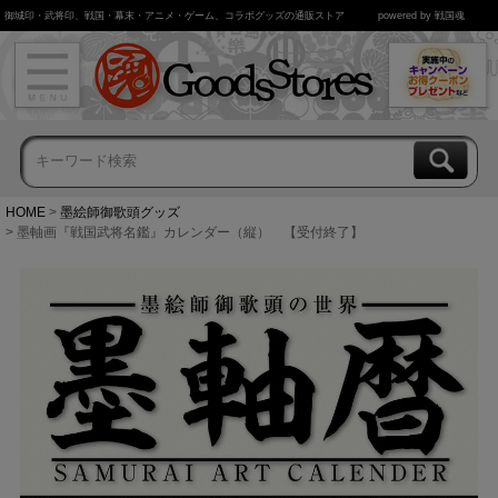
御城印・武将印、戦国・幕末・アニメ・ゲーム、コラボグッズの通販ストア
powered by 戦国魂
HOME
墨絵師御歌頭グッズ
墨軸画『戦国武将名鑑』カレンダー（縦） 【受付終了】