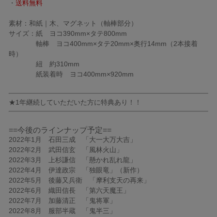
・
送料無料
素材：和紙｜木、マグネット（軸棒部分）
サイズ：紙 ヨコ390mm×タテ800mm
軸棒 ヨコ400mm×タテ20mm×奥行14mm（2本接着
時）
紐 約310mm
紙装着時 ヨコ400mm×920mm
★1年継続していただいた方に特典あり！！
==今後のラインナップ予定==
2022年1月 石田三成 「大一大万大吉」
2022年2月 武田信玄 「風林火山」
2022年3月 上杉謙信 「懸かれ乱れ龍」
2022年4月 伊達政宗 「独眼竜」（新作）
2022年5月 後藤又兵衛 「摩利支天の再来」
2022年6月 織田信長 「第六天魔王」
2022年7月 加藤清正 「鬼将軍」
2022年8月 服部半蔵 「鬼半三」