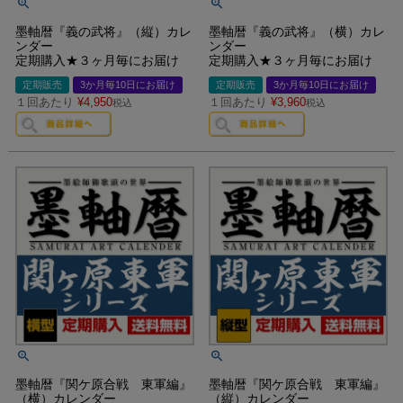
墨軸暦『義の武将』（縦）カレ
墨軸暦『義の武将』（横）カレ
ンダー
ンダー
定期購入★３ヶ月毎にお届け
定期購入★３ヶ月毎にお届け
定期販売
3か月毎10日にお届け
定期販売
3か月毎10日にお届け
１回あたり
¥
4,950
１回あたり
¥
3,960
税込
税込
墨軸暦『関ケ原合戦 東軍編』
墨軸暦『関ケ原合戦 東軍編』
（横）カレンダー
（縦）カレンダー