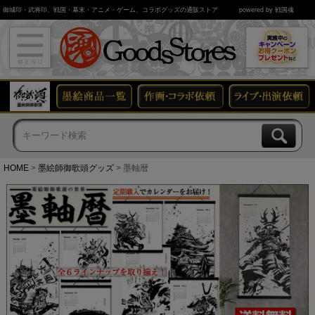
御城印・武将印、戦国・幕末・アニメ・ゲーム、コラボグッズの通販ストア
powered by 戦国魂
HOME
墨絵師御歌頭グッズ
墨軸暦