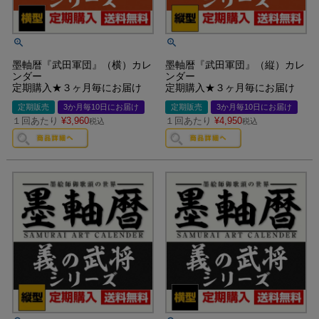
墨軸暦『武田軍団』（横）カレ
墨軸暦『武田軍団』（縦）カレ
ンダー
ンダー
定期購入★３ヶ月毎にお届け
定期購入★３ヶ月毎にお届け
定期販売
3か月毎10日にお届け
定期販売
3か月毎10日にお届け
１回あたり
¥
3,960
１回あたり
¥
4,950
税込
税込