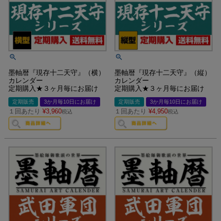
墨軸暦『現存十二天守』（横）
墨軸暦『現存十二天守』（縦）
カレンダー
カレンダー
定期購入★３ヶ月毎にお届け
定期購入★３ヶ月毎にお届け
定期販売
3か月毎10日にお届け
定期販売
3か月毎10日にお届け
１回あたり
¥
3,960
１回あたり
¥
4,950
税込
税込