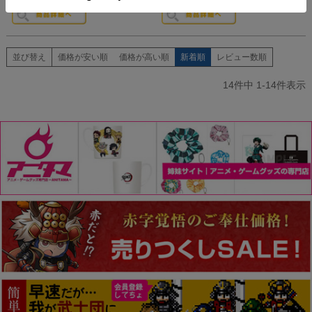
並び替え
価格が安い順
価格が高い順
新着順
レビュー数順
14
件中
1
-
14
件表示