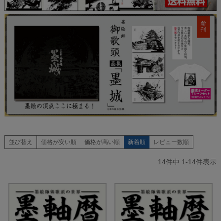
並び替え
価格が安い順
価格が高い順
新着順
レビュー数順
14
件中
1
-
14
件表示