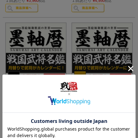
１回あたり
¥
3,960
１回あたり
¥
4,950
税込
税込
初回購入特典「墨軸」付き
初回購入特典「墨軸」付き
墨軸画『戦国武将名鑑』カレン
墨軸画『戦国武将名鑑』カレン
ダー（横）
ダー（縦）
【受付終了】
【受付終了】
定期販売
3か月毎10日にお届け
定期販売
3か月毎10日にお届け
１回あたり
¥
3,960
１回あたり
¥
4,950
税込
税込
在庫切れ
在庫切れ