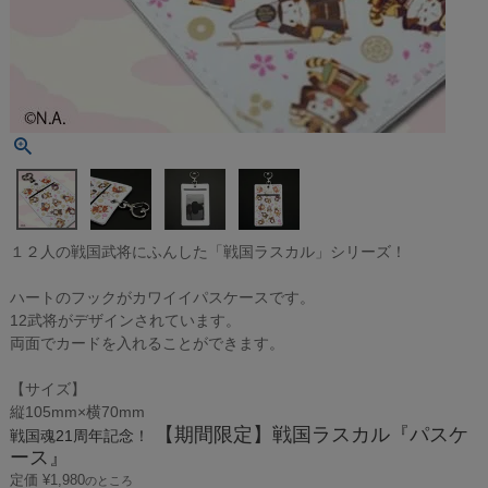
１２人の戦国武将にふんした「戦国ラスカル」シリーズ！
ハートのフックがカワイイパスケースです。
12武将がデザインされています。
両面でカードを入れることができます。
【サイズ】
縦105mm×横70mm
【期間限定】戦国ラスカル『パスケ
戦国魂21周年記念！
ース』
定価
¥
1,980
のところ