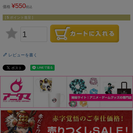
¥
550
価格
税込
[
5
ポイント進呈 ]
レビューを書く