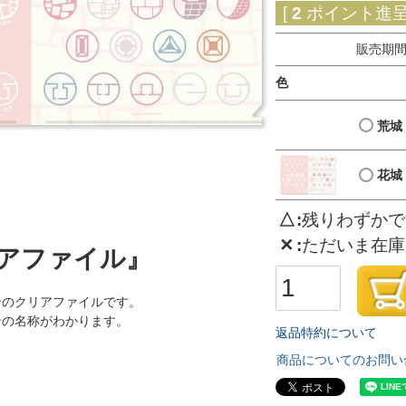
[
2
ポイント進呈 
販売期
色
荒城
花城
△
残りわずかで
✕
ただいま在庫
アファイル』
ンのクリアファイルです。
ンの名称がわかります。
返品特約について
商品についてのお問い