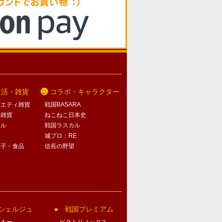
生活・雑貨
コラボ・キャラクター
ラエティ雑貨
戦国BASARA
活雑貨
ねこねこ日本史
オル
戦国ラスカル
子
城プロ：RE
菓子・食品
信長の野望
シェルジュ
戦国プレミアム