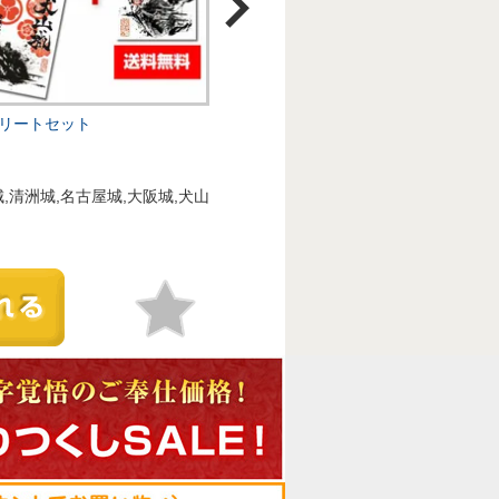
リートセット
,清洲城,名古屋城,大阪城,犬山