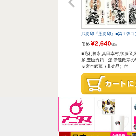
武将印『墨将印』■第１弾コ
¥
2,640
価格
税込
■毛利勝永,真田幸村,後藤又
麟,豊臣秀頼・淀,伊達政宗の
※宮本武蔵（非売品）付