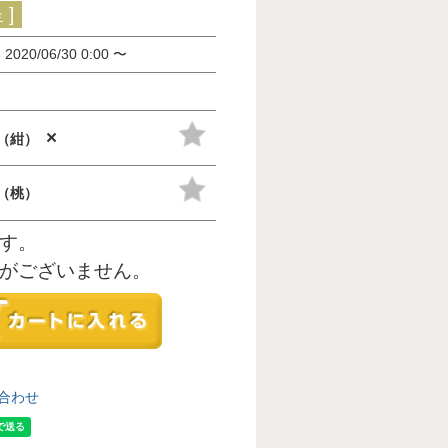
]
間
2020/06/30 0:00
〜
×
（紺）
（桃）
す。
がございません。
合わせ