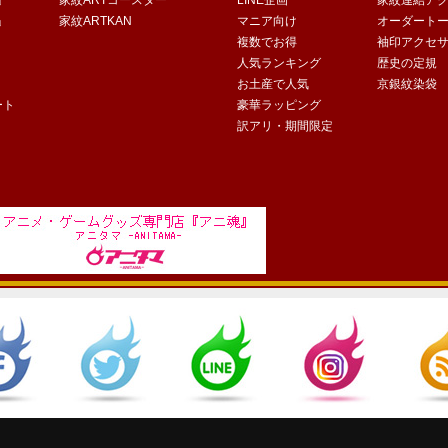
」
家紋ARTコースター
LINE企画
家紋連結ア
」
家紋ARTKAN
マニア向け
オーダート
複数でお得
袖印アクセ
人気ランキング
歴史の定規
お土産で人気
京銀紋染袋
ート
豪華ラッピング
訳アリ・期間限定