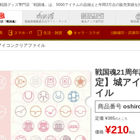
戦国グッズ専門店「戦国魂」は、5000アイテムの品揃えと年間3万点の販売実績
検索
具
スマホ・IT
生活・雑貨
キャラ・コラボ
□御城印・武将印
アイコンクリアファイル
戦国魂21周
定】城ア
イル
商品番号
oshir
定価
¥
385
のところ
¥
210
価格
税込