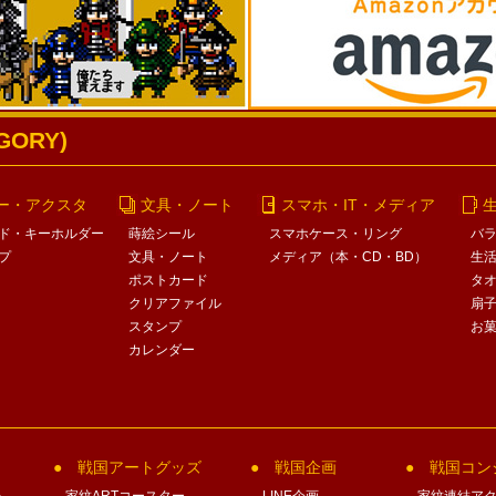
ORY)
ー・アクスタ
文具・ノート
スマホ・IT・メディア
ド・キーホルダー
蒔絵シール
スマホケース・リング
バ
プ
文具・ノート
メディア（本・CD・BD）
生
ポストカード
タ
クリアファイル
扇
スタンプ
お
カレンダー
戦国アートグッズ
戦国企画
戦国コン