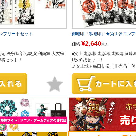
ンプリートセット
御城印『墨城印』★第１弾コンプ
¥
2,640
価格
税込
兵衛,長宗我部元親,足利義輝,大友宗
■安土城,彦根城,彦根城赤備,岡崎城
8将セット！
城の8城セット！
※安土城＋織田信長（非売品）付