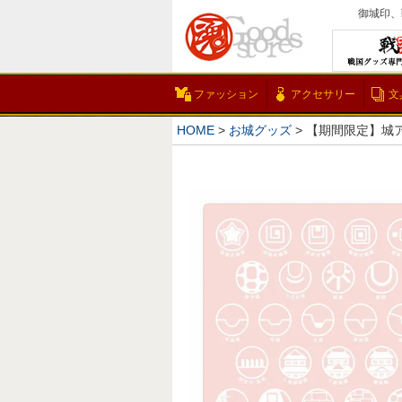
御城印、
ファッション
アクセサリー
文
HOME
お城グッズ
【期間限定】城