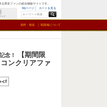
を誇る歴史ファンの総合物販サイトです。
Myページ
カートを見る
送料・発送
戦国魂について
【期間限
年記念！
イコンクリアファ
o-cf