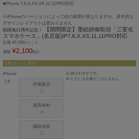
■iPhone 7,8,X,XS,XR,11,11PRO対応
※iPhoneのバージョンによって絵の範囲が異なりますが、基本的な
デザインレイアウトは変わりません
【期間限定】墨絵師御歌頭「三変化
戦国魂21周年記念！
スマホケース」(名言版)iP7,8,X,XS,11,11PRO対応
定価
¥
3,300
のところ
¥
2,100
価格
税込
[
21
ポイント進呈 ]
iPhone
△
残りわずかです。
✕
ただいま在庫がございません。
7,8
伊達政宗
△
真田幸村
×
織田信長
△