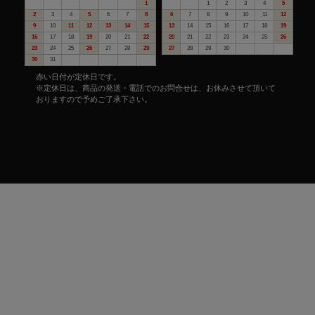
1
1
2
3
4
5
2
3
4
5
6
7
8
6
7
8
9
10
11
12
9
10
11
12
13
14
15
13
14
15
16
17
18
19
16
17
18
19
20
21
22
20
21
22
23
24
25
26
23
24
25
26
27
28
29
27
28
29
30
30
31
赤い日付が定休日です。
※定休日は、商品の発送・電話でのお問合せは、お休みさせて頂いて
おりますので予めご了承下さい。
©戦国魂