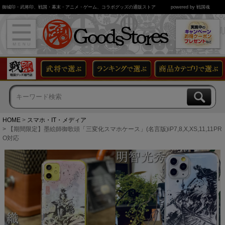
御城印・武将印、戦国・幕末・アニメ・ゲーム、コラボグッズの通販ストア
powered by 戦国魂
HOME
スマホ・IT・メディア
【期間限定】墨絵師御歌頭「三変化スマホケース」(名言版)iP7,8,X,XS,11,11PR
O対応