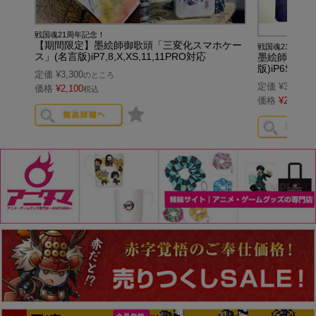
戦国魂21周年記念！
【期間限定】墨絵師御歌頭「三変化スマホケー
戦国魂21周年記
ス」(名言版)iP7,8,X,XS,11,11PRO対応
墨絵師御歌頭
版)iP6S,7,8
定価
¥
3,300
のところ
定価
¥
3,300
の
価格
¥
2,100
税込
価格
¥
2,100
税