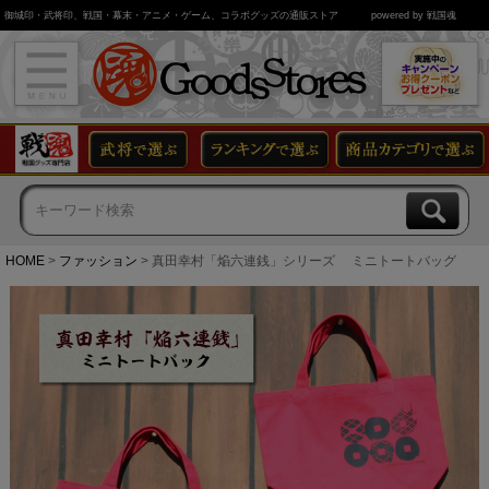
御城印・武将印、戦国・幕末・アニメ・ゲーム、コラボグッズの通販ストア
powered by 戦国魂
HOME
ファッション
真田幸村「焔六連銭」シリーズ ミニトートバッグ