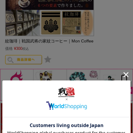
紋珈琲｜戦国武将の家紋コーヒー｜Mon Coffee
価格
¥
300
税込