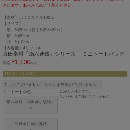
ざいます。あらかじめご了承ください。
【素材】ポリエステル100％
【サイズ】
縦 約20㎝（持手約2.5×29㎝）
横 約20cm
ﾏﾁ 約10cm
【内容量】4リットル
真田幸村「焔六連銭」シリーズ ミニトートバッグ
¥
1,100
価格
税込
[
10
ポイント進呈 ]
申し訳ございません。ただいま在庫がございません。
ミニトートの色
△
残りわずかです。
✕
ただいま在庫がございません。
焔六連銭「武田菱小紋様」
×
兜雁金に焔六連銭
×