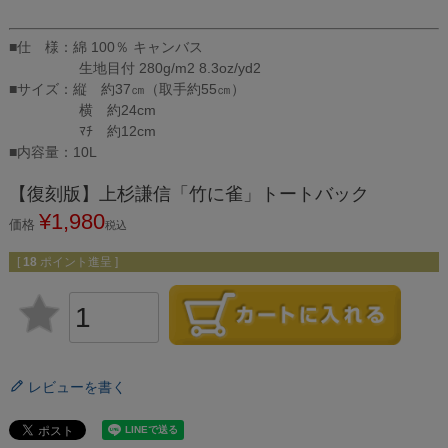
■仕 様：綿 100％ キャンバス
生地目付 280g/m2 8.3oz/yd2
■サイズ：縦 約37㎝（取手約55㎝）
横 約24cm
ﾏﾁ 約12cm
■内容量：10L
【復刻版】上杉謙信「竹に雀」トートバック
¥
1,980
価格
税込
[
18
ポイント進呈 ]
レビューを書く