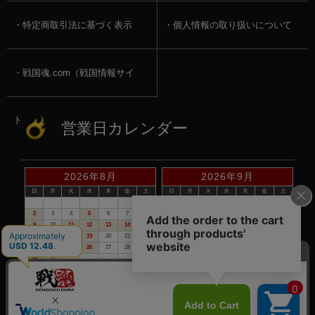
特定商取引法に基づく表示
個人情報の取り扱いについて
戦国魂.com（戦国情報サイ
ト）
営業日カレンダー
2026年8月
2026年9月
日
月
火
水
木
金
土
日
月
火
水
木
金
土
1
1
2
3
4
5
2
3
4
5
6
7
8
6
7
8
9
10
11
12
9
10
11
12
13
14
15
13
14
15
16
17
18
19
16
17
18
19
20
21
22
20
21
22
23
24
25
26
23
24
25
26
27
28
29
27
28
29
30
30
31
赤い日付が定休日です。
※定休日は、商品の発送・電話でのお問合せは、お休みさせて頂いて
おりますので予めご了承下さい。