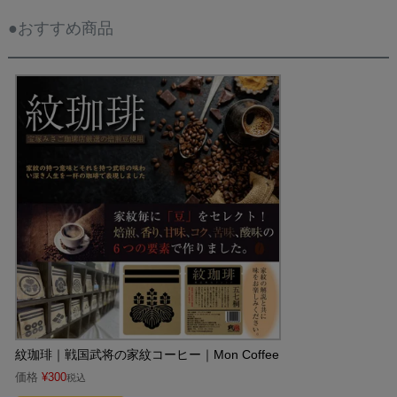
●おすすめ商品
紋珈琲｜戦国武将の家紋コーヒー｜Mon Coffee
価格
¥
300
税込