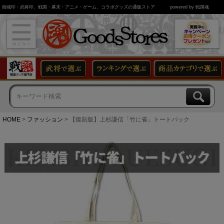
御城印・武将印、戦国・幕末・アニメ・ゲーム、コラボグッズの通販ストア
powered by 戦国魂
HOME
ファッション
【復刻版】上杉謙信「竹に雀」トートバック