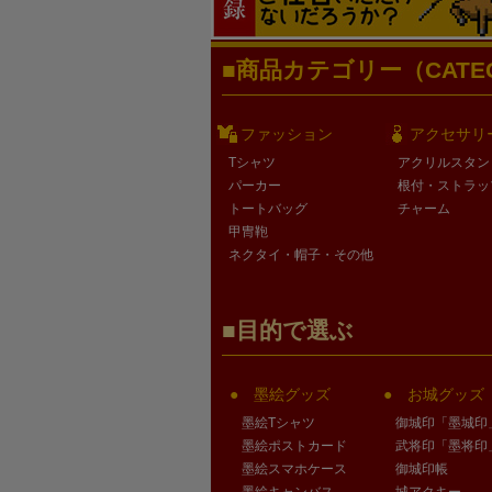
商品カテゴリー（CATEG
ファッション
アクセサリ
Tシャツ
アクリルスタン
パーカー
根付・ストラッ
トートバッグ
チャーム
甲冑鞄
ネクタイ・帽子・その他
目的で選ぶ
墨絵グッズ
お城グッズ
墨絵Tシャツ
御城印「墨城印
墨絵ポストカード
武将印「墨将印
墨絵スマホケース
御城印帳