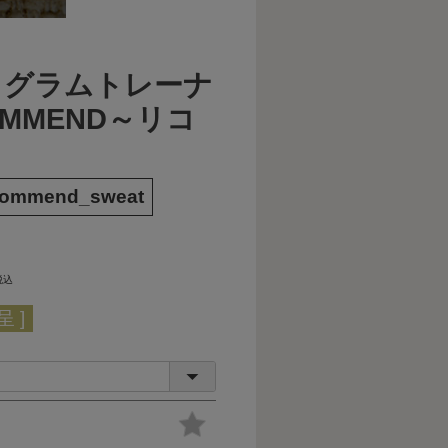
トグラムトレーナ
OMMEND～リコ
】
ecommend_sweat
税込
 ]