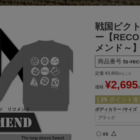
戦国ピク
ー【REC
メンド～
商品番号
ts-r
定価
¥
3,850
のところ
¥
2,695
価格
[
25
ポイント進呈
ボディカラー
サイズ
△
XS