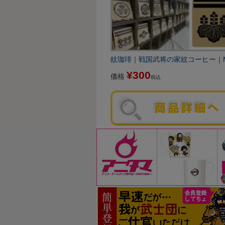
紋珈琲｜戦国武将の家紋コーヒー｜Mon
¥
300
価格
税込