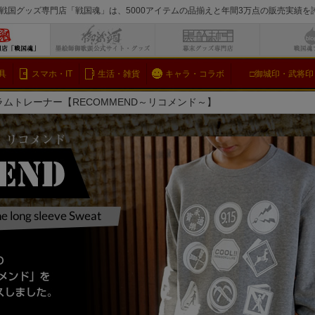
戦国グッズ専門店「戦国魂」は、5000アイテムの品揃えと年間3万点の販売実績
検索
具
スマホ・IT
生活・雑貨
キャラ・コラボ
□御城印・武将印
ムトレーナー【RECOMMEND～リコメンド～】