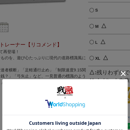
S
△
M
△
L
トレーナー【リコメンド】
て再登場！
△
なものを、遊び心たっぷりに現代の道路標識風に
XL
達者横断」「足軽通行止め」「制限速度9.15関
△
残りわずかで
…銭？」「弓矢止」など、一見普通の標識のよう
✕
ただいま在庫
！」とうなる標識をカッコよくデザインしまし
返品特約について
商品についてのお問い