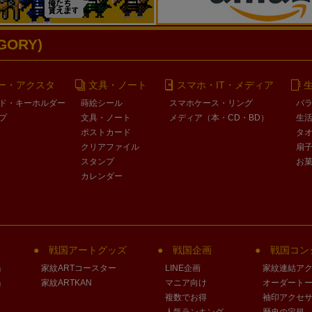
ORY)
ー・アクスタ
文具・ノート
スマホ・IT・メディア
ド・キーホルダー
蒔絵シール
スマホケース・リング
バ
プ
文具・ノート
メディア（本・CD・BD）
生
ポストカード
タ
クリアファイル
扇
スタンプ
お
カレンダー
戦国アートグッズ
戦国企画
戦国コン
」
家紋ARTコースター
LINE企画
家紋連結ア
」
家紋ARTKAN
マニア向け
オーダート
複数でお得
袖印アクセ