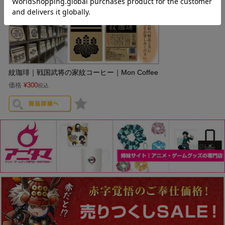
紋珈琲｜戦国武将の家紋コーヒー｜Mon Coffee
価格
¥
300
税込