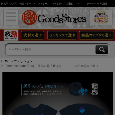
御城印・武将印、戦国・幕末・アニメ・ゲーム、コラボグッズの通販ストア
powered by 戦国魂
HOME
ファッション
【Breathe plants】 新・月夜の花「時は今・・・」※在庫限りで終了