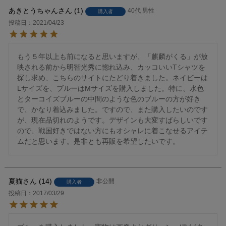
あきとうちゃん
1
40代
男性
購入者
投稿日
2021/04/23
もう５年以上も前になると思いますが、「麒麟がくる」が放
映される前から明智光秀に惚れ込み、カッコいいTシャツを
探し求め、こちらのサイトにたどり着きました。ネイビーは
Lサイズを、ブルーはMサイズを購入しました。特に、水色
とターコイズブルーの中間のような色のブルーの方が好き
で、かなり着込みました。ですので、また購入したいのです
が、現在品切れのようです。デザインも大変すばらしいです
ので、戦国好きではない方にもオシャレに着こなせるアイテ
ムだと思います。是非とも再販を希望したいです。
夏猫
14
非公開
購入者
投稿日
2017/03/29