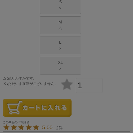
S
×
M
△
L
×
XL
×
△
残りわずかです。
✕
ただいま在庫がございません。
5.00
2