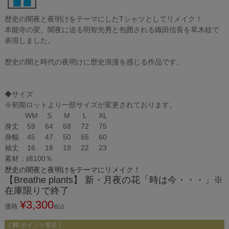
歴史の闇夜と夜明けをテーマにしたTシャツとしてリメイク！
本能寺の変、闇夜に迫る明智光秀と包囲される織田信長を草木紋で
表現しました。
歴史の闇と時代の夜明けに歴史浪漫を感じる作品です。
◆サイズ
※初期ロットより一部サイズが変更されております。
WM
S
M
L
XL
身丈
59
64
68
72
75
身幅
45
47
50
55
60
袖丈
16
18
19
22
23
素材：綿100％
歴史の闇夜と夜明けをテーマにリメイク！
【Breathe plants】 新・月夜の花「時は今・・・」※
在庫限りで終了
¥
3,300
価格
税込
[
30
ポイント進呈 ]