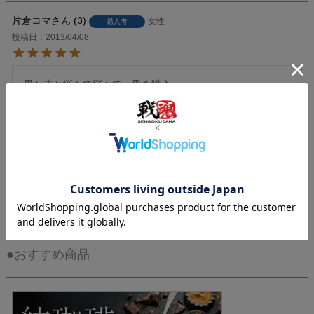
片倉コマ
3
女性
購入者
投稿日
2013/04/08
黒か赤か悩んで悩んで、黒を購入。

真田と言ったら赤だけど、着れる勇気がなかったので…日本
一ノ兵Tカッコイイ！

見た目以上にいいです。赤も揃えたい。
すべてのレビューを見る
レビューを書く
●おすすめ商品