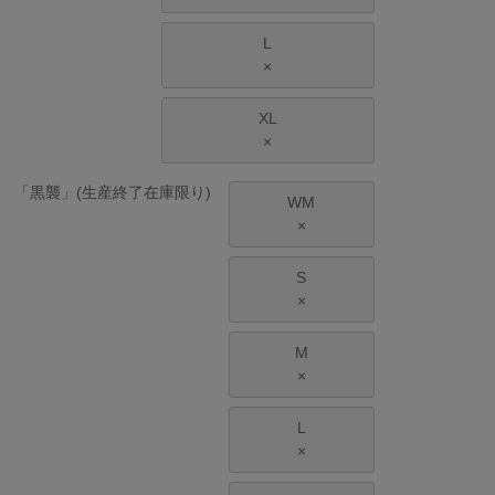
L
×
XL
×
「黒襲」(生産終了在庫限り)
WM
×
S
×
M
×
L
×