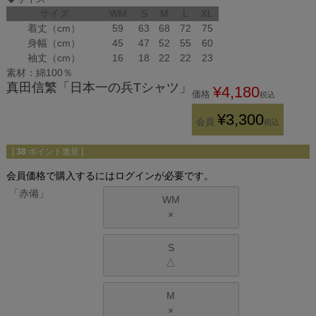
サイズ
WM
S
M
L
XL
着丈（cm）
59
63
68
72
75
身幅（cm）
45
47
52
55
60
袖丈（cm）
16
18
22
22
23
素材：綿100％
真田信繁「日本一の兵Tシャツ」
¥
4,180
価格
税込
¥
3,300
会員
税込
[
38
ポイント進呈 ]
会員価格で購入するにはログインが必要です。
「赤備」
WM
×
S
△
M
×