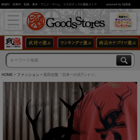
御城印・武将印、戦国・幕末・アニメ・ゲーム、コラボグッズの通販ストア
powered by 戦国魂
HOME
ファッション
真田信繁「日本一の兵Tシャツ」