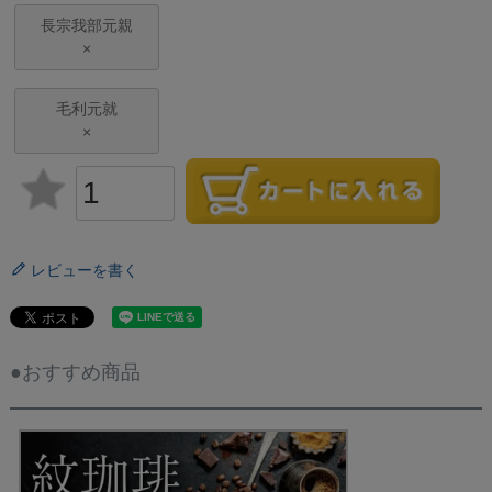
長宗我部元親
×
毛利元就
×
レビューを書く
●おすすめ商品