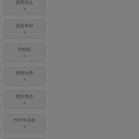
真田信之
×
真田幸村
×
竹林院
×
明智光秀
×
豊臣秀吉
×
竹中半兵衛
×