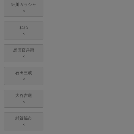
細川ガラシャ
×
ねね
×
黒田官兵衛
×
石田三成
×
大谷吉継
×
雑賀孫市
×