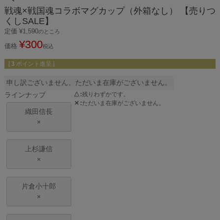
戦魂×戦国魂コラボマグカップ（外箱なし） 【売りつ
くしSALE】
定価
¥
1,590
のところ
¥
300
価格
税込
[
3
ポイント進呈 ]
申し訳ございません。ただいま在庫がございません。
ラインナップ
△
残りわずかです。
✕
ただいま在庫がございません。
織田信長
×
上杉謙信
×
片倉小十郎
×