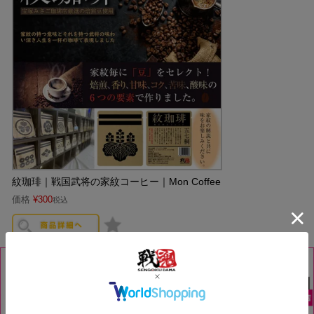
紋珈琲｜戦国武将の家紋コーヒー｜Mon Coffee
価格
¥
300
税込