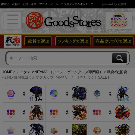
御城印・武将印、戦国・幕末・アニメ・ゲーム、コラボグッズの通販ストア
powered by 戦国魂
HOME
アニタマ-ANITAMA-（アニメ・ゲームグッズ専門店）
戦魂×戦国魂
戦魂×戦国魂コラボマグカップ（外箱なし） 【売りつくしSALE】