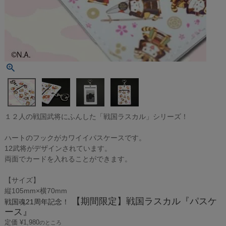
１２人の戦国武将にふんした「戦国ラスカル」シリーズ！
ハートのフックがカワイイパスケースです。
12武将がデザインされています。
両面でカードを入れることができます。
【サイズ】
縦105mm×横70mm
【期間限定】戦国ラスカル『パスケ
戦国魂21周年記念！
ース』
定価
¥
1,980
のところ