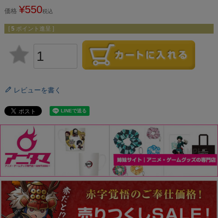
¥
550
価格
税込
[
5
ポイント進呈 ]
レビューを書く