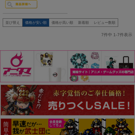
並び替え
価格が安い順
価格が高い順
新着順
レビュー数順
7
件中
1
-
7
件表示