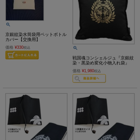
京銀紋染水筒袋用ペットボトル
カバー【交換用】
価格
¥
330
税込
戦国魂コンシェルジュ『京銀紋
染・黒染め変化小物入れ袋』
価格
¥
1,980
税込