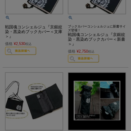
戦国魂コンシェルジュ『京銀紋
ブックカバーコンシェルジュに新書サイ
ズ登場！
染・黒染めブックカバー＜文庫
戦国魂コンシェルジュ『京銀紋
＞』
染・黒染めブックカバー＜新書
価格
¥
2,530
＞』
税込
価格
¥
2,750
税込