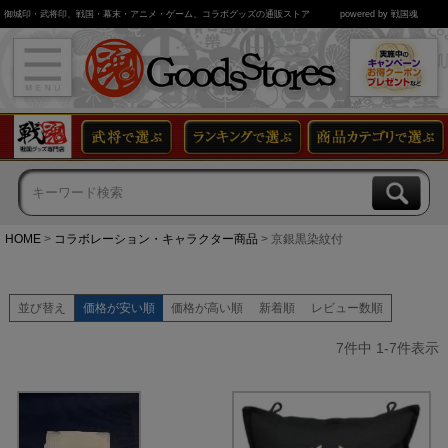
御城印・武将印、戦国・幕末・アニメ・ゲーム、コラボグッズの通販ストア
powered by 戦国魂
HOME
コラボレーション・キャラクター商品
京銀黒染紋付
並び替え
価格が安い順
価格が高い順
新着順
レビュー数順
7
件中
1
-
7
件表示