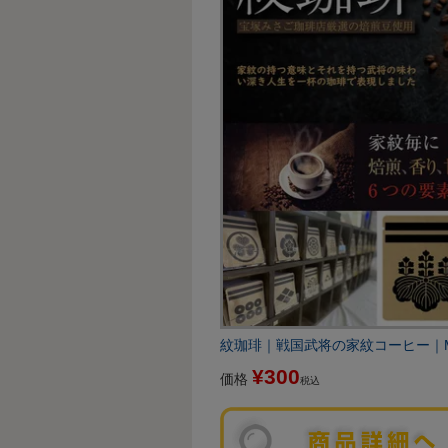
紋珈琲｜戦国武将の家紋コーヒー｜Mon
¥
300
価格
税込