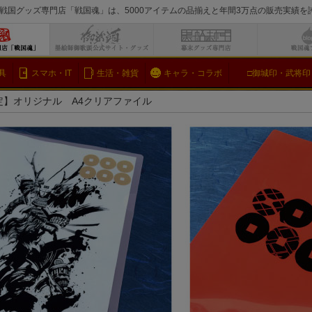
戦国グッズ専門店「戦国魂」は、5000アイテムの品揃えと年間3万点の販売実績
検索
具
スマホ・IT
生活・雑貨
キャラ・コラボ
□御城印・武将印
】オリジナル A4クリアファイル