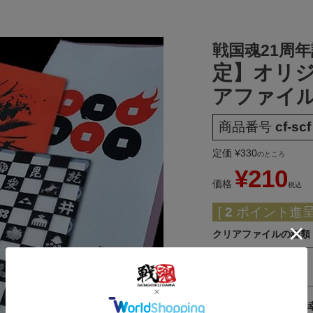
戦国魂21周
定】オリジ
アファイ
商品番号
cf-scf
定価
¥
330
のところ
¥
210
価格
税込
[
2
ポイント進呈 
クリアファイルの種類
焔六連銭
御歌頭墨絵「真田