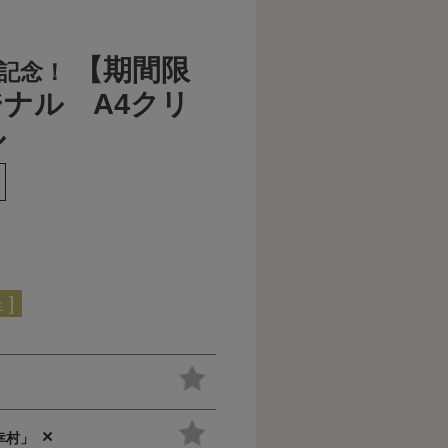
【期間限
年記念！
ナル A4クリ
ル
]
×
幸村」