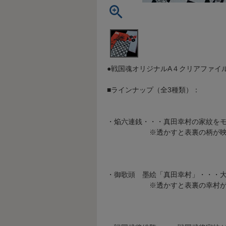
●戦国魂オリジナルA４クリアファイ
■ラインナップ（全3種類）：
・焔六連銭・・・真田幸村の家紋を
※透かすと表裏の柄が映りこ
・御歌頭 墨絵「真田幸村」・・・
※透かすと表裏の幸村が一体に