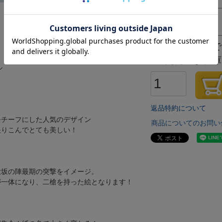
戦国武将家紋総覧
△
残りわずかで
✕
ただいま在庫
ル
返品特約について
モチーフにした人気のデザイン
商品についてのお問い
んでとても美しい！
大坂の陣最期の突撃をイメージ。
なり、二槍を持った絵となります！