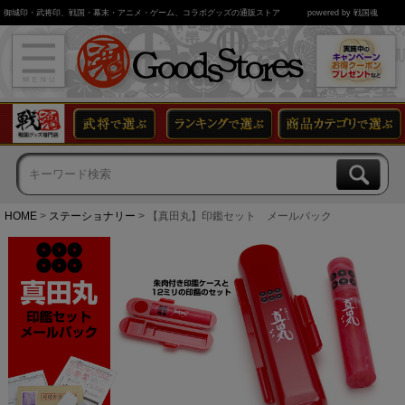
御城印・武将印、戦国・幕末・アニメ・ゲーム、コラボグッズの通販ストア
powered by 戦国魂
HOME
ステーショナリー
【真田丸】印鑑セット メールパック