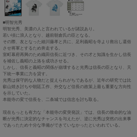
■明智光秀
明智光秀、美濃の人と言われているが諸説あり。
若い頃に浪人となり、越前朝倉氏の臣となる。
その際、友となった細川藤孝と共に、足利義昭を寺より救出し還俗
させ将軍とするため奔走する。
室町幕府再興のため織田信長に近づき、その才と知識を生かし信長
を補佐し義昭の上洛を成功させる。
しかし、信長と義昭の関係が崩壊すると光秀は信長の臣となり、天
下統一事業に力を貸す。
光秀は保守的な人物だと捉えられがちであるが、近年の研究では比
叡山焼き討ちや朝廷工作、外交など信長の政策上最も重要な方向性
を示していた。
本能寺の変で信長を、二条城では信忠を討ち取る。
現在もっとも有力な「本能寺の変突発説」では、信長の致命的な油
断が光秀に決定的なチャンスを与えたが、逆に光秀は突然の出来事
であったため十分な準備ができていなかったといわれている。