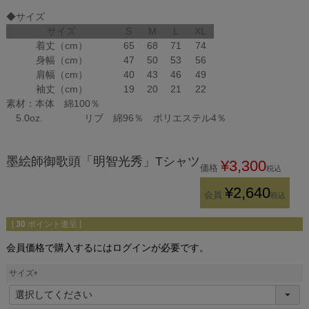
◆サイズ
サイズ
S
M
L
XL
着丈（cm）
65
68
71
74
身幅（cm）
47
50
53
56
肩幅（cm）
40
43
46
49
袖丈（cm）
19
20
21
22
素材：本体 綿100％
5.0oz. リブ 綿96％ ポリエステル4％
墨絵師御歌頭「明智光秀」Tシャツ
¥
3,300
価格
税込
¥
2,640
会員
税込
[
30
ポイント進呈 ]
会員価格で購入するにはログインが必要です。
サイズ
(
必