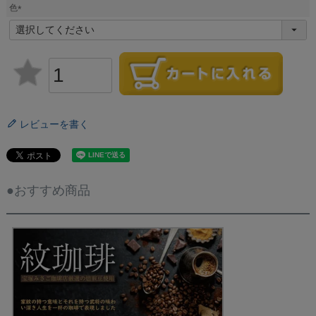
須
色
)
(
必
須
)
レビューを書く
●おすすめ商品