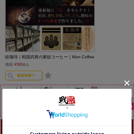
紋珈琲｜戦国武将の家紋コーヒー｜Mon Coffee
価格
¥
300
税込