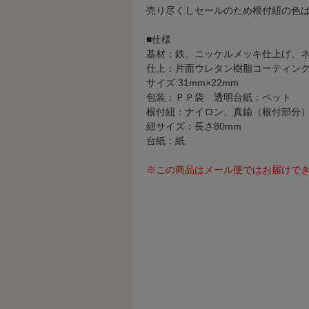
売り尽くしセールのため根付紐の色
■仕様
基材：鉄、ニッケルメッキ仕上げ、
仕上：片面ウレタン樹脂コーティン
サイズ:31mm×22mm
包装：ＰＰ袋 透明台紙：ペット
根付紐：ナイロン、真鍮（根付部分
紐サイズ：長さ80mm
台紙：紙
※この商品はメール便ではお届けで