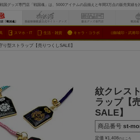
戦国グッズ専門店「戦国魂」は、5000アイテムの品揃えと年間3万点の販売実績
検索
具
スマホ・IT
生活・雑貨
キャラ・コラボ
□御城印・武将印
守り型ストラップ【売りつくしSALE】
紋クレスト
ラップ【
SALE】
商品番号
st-mo
定価
¥
1,408
のところ