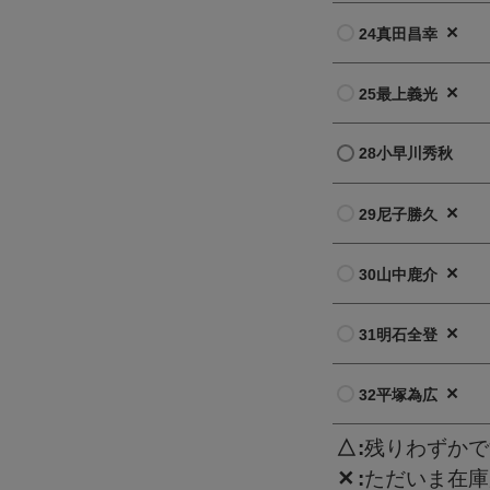
×
24真田昌幸
×
25最上義光
28小早川秀秋
×
29尼子勝久
×
30山中鹿介
×
31明石全登
×
32平塚為広
△
残りわずかで
✕
ただいま在庫