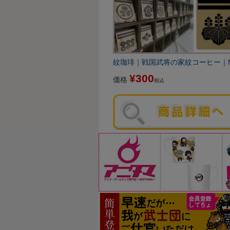
紋珈琲｜戦国武将の家紋コーヒー｜Mon
¥
300
価格
税込