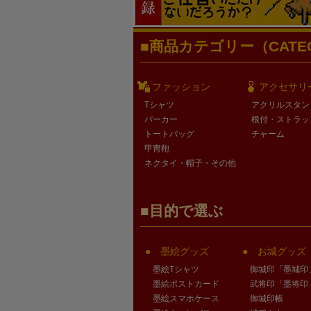
商品カテゴリー（CATEG
ファッション
アクセサリ
Tシャツ
アクリルスタン
パーカー
根付・ストラッ
トートバッグ
チャーム
甲冑鞄
ネクタイ・帽子・その他
目的で選ぶ
墨絵グッズ
お城グッズ
墨絵Tシャツ
御城印「墨城印
墨絵ポストカード
武将印「墨将印
墨絵スマホケース
御城印帳