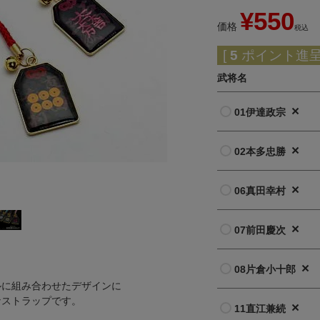
¥
550
価格
税込
[
5
ポイント進呈 
武将名
×
01伊達政宗
×
02本多忠勝
×
06真田幸村
×
07前田慶次
】
×
08片倉小十郎
ルに組み合わせたデザインに
なストラップです。
×
11直江兼続