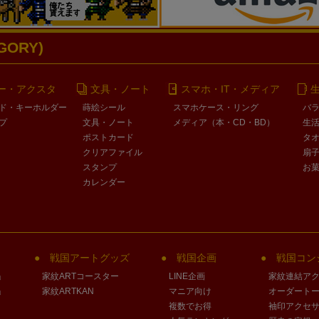
ORY)
ー・アクスタ
文具・ノート
スマホ・IT・メディア
ド・キーホルダー
蒔絵シール
スマホケース・リング
バ
プ
文具・ノート
メディア（本・CD・BD）
生
ポストカード
タ
クリアファイル
扇
スタンプ
お
カレンダー
戦国アートグッズ
戦国企画
戦国コン
」
家紋ARTコースター
LINE企画
家紋連結ア
」
家紋ARTKAN
マニア向け
オーダート
複数でお得
袖印アクセ