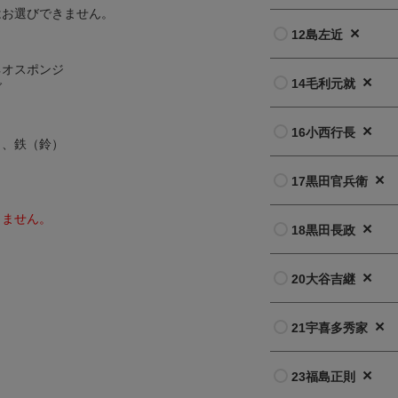
はお選びできません。
×
12島左近
ネオスポンジ
×
14毛利元就
グ
×
16小西行長
）、鉄（鈴）
×
17黒田官兵衛
きません。
×
18黒田長政
×
20大谷吉継
×
21宇喜多秀家
×
23福島正則