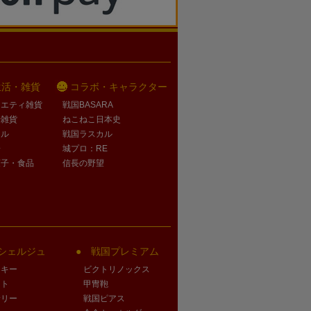
生活・雑貨
コラボ・キャラクター
ラエティ雑貨
戦国BASARA
活雑貨
ねこねこ日本史
オル
戦国ラスカル
子
城プロ：RE
菓子・食品
信長の野望
シェルジュ
戦国プレミアム
クキー
ビクトリノックス
ート
甲冑鞄
サリー
戦国ピアス