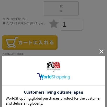
金
×
△
残りわずかです。
✕
ただいま在庫がございません。
4.67
3
かみじょうてつ
9
茨城県
40代
男性
購入者
投稿日
2023/12/06
透明アクリルで大内義隆の唐菱と上杉謙信の懸かれ乱れ龍の
連結を選択しました。刀が好きなので、ロゴは黒吹きアクリ
ルで刀の鍔を、銀のボールチェーンを選択しました。かっこ