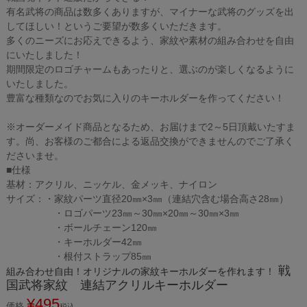
有名武将の商品は数多くありますが、マイナーな武将のグッズを出
してほしい！というご要望が数多くいただきます。
多くのニーズにお応えできるよう、家紋や素材の組み合わせを自由
にいたしました！
期間限定のロゴチャームもあったりと、選ぶのが楽しくなるように
いたしました。
豊富な種類なのでお気に入りのキーホルダーを作ってください！
※オーダーメイド商品となるため、お届けまで2～5日頂戴いたすま
す。尚、お客様のご都合による返品交換ができませんのでご了承く
ださいませ。
■仕様
基材：アクリル、ニッケル、金メッキ、ナイロン
サイズ：・家紋パーツ直径20㎜×3㎜（連結穴含む場合高さ28㎜）
・ロゴパーツ23㎜～30㎜×20㎜～30㎜×3㎜
・ボールチェーン120㎜
・キーホルダー42㎜
・根付ストラップ85㎜
戦
組み合わせ自由！オリジナルの家紋キーホルダーを作れます！
国武将家紋 連結アクリルキーホルダー
¥
495
価格
税込