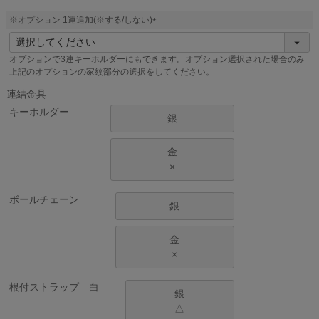
須
)
※オプション 1連追加(※する/しない)
(
必
オプションで3連キーホルダーにもできます。オプション選択された場合のみ
須
上記のオプションの家紋部分の選択をしてください。
)
連結金具
キーホルダー
銀
金
×
ボールチェーン
銀
金
×
根付ストラップ 白
銀
△