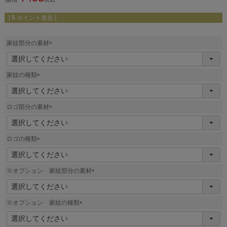
[
5
ポイント進呈 ]
家紋部分の素材
(
必
須
家紋の種類
)
(
必
須
ロゴ部分の素材
)
(
必
須
ロゴの種類
)
(
必
須
※オプション 家紋部分の素材
)
(
必
須
※オプション 家紋の種類
)
(
必