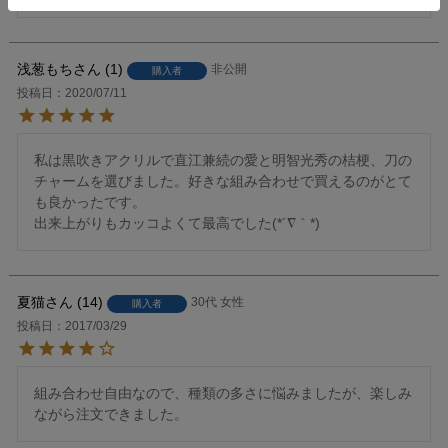
浅葱もち
1
非公開
購入者
投稿日
2020/07/11
私は黒吹きアクリルで直江兼続の愛と明智光秀の桔梗、刀の
チャームを選びました。好きな組み合わせで買えるのがとて
も良かったです。

出来上がりもカッコよくて最高でした(*´∇｀*)
夏猫
14
30代
女性
購入者
投稿日
2017/03/29
組み合わせ自由なので、種類の多さに悩みましたが、楽しみ
ながら注文できました。