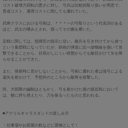
コスト破壊力回転の悪さに対し、弓兵は比較的取り扱いが用意で、
育成コスト、運用コストに関しても優れていた。
武将クラスにおける弓術は、＊＊＊一の弓取りという代名詞がある
ほど、武士の嗜みとされ、競ってその腕を磨いた。
足軽に関しては、指揮官の指示に従い、敵兵を引き付けてから放つ
という集団戦になっていたが、鉄砲の弾道に比べ放物線を描いて攻
撃できることから、目視がしにくい状態からでも敵目がけて矢を降
らせることができた。
また、発射時に音がしないことから、弓術に優れた者は強弓による
遠矢を射かけて、予想外のところから敵将を狙撃した。
尚、大部隊の編制はともかく、弓を射かけた後の接近戦において
は、槍に持ち替えたり、刀を振るったものと思われる。
■アクリルキャラスタンドの楽しみ方
・仕事場やお部屋の机などに置物として！