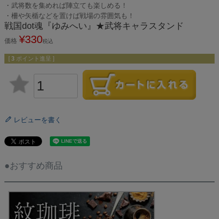
・武将数を集めれば陣立ても楽しめる！
・柵や矢楯などを置けば戦場の雰囲気も！
戦国dot魂『ゆみへい』★武将キャラスタンド
¥
330
価格
税込
[
3
ポイント進呈 ]
レビューを書く
●おすすめ商品