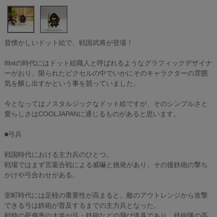
昔懐かしいドット絵で、戦国武将が登場！
8bitの時代にはドット絵職人と呼ばれるようなグラフィックデザイナ
ーがおり、限られたピクセルの中でいかにそのキャラクターの雰囲
気を醸し出すかという事を競っていました。
今となってはノスタルジックなドット絵ですが、そのシンプルさと
愛らしさはCOOLJAPANに通じるものがあると思います。
■弓兵
戦国時代における主力兵のひとつ。
戦場ではまず言葉合戦による威嚇と挑発があり、その後鉄砲の撃ち
かけや弓合わせがある。
室町時代には足軽の重要性が高まると、敵のアウトレンジから攻撃
できる弓は鉄砲が普及するまでの主力兵となった。
戦時の死傷率の大半が弓・鉄砲などの飛び道具であり、鉄砲隊の高