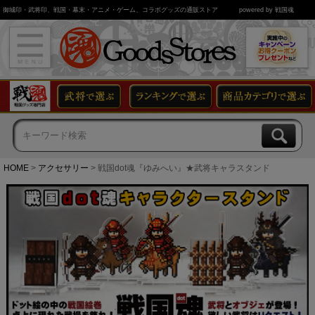
御城印・武将印、戦国・幕末・アニメ・ゲーム、コラボグッズの通販ストア
powered by 戦国魂
HOME
アクセサリー
戦国dot魂『ゆみへい』★武将キャラスタンド