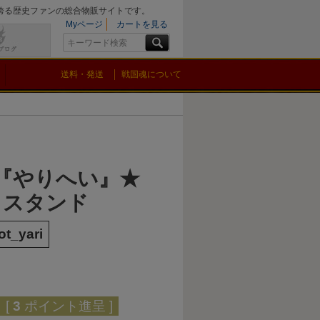
を誇る歴史ファンの総合物販サイトです。
Myページ
カートを見る
送料・発送
戦国魂について
魂『やりへい』★
ラスタンド
ot_yari
[
3
ポイント進呈 ]