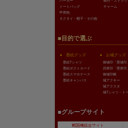
パーカー
根付・ストラッ
トートバッグ
チャーム
甲冑鞄
ネクタイ・帽子・その他
目的で選ぶ
墨絵グッズ
お城グッズ
墨絵Tシャツ
御城印「墨城印
墨絵ポストカード
武将印「墨将印
墨絵スマホケース
御城印帳
墨絵キャンバス
城アクキー
城アクスタ
城Tシャツ・ト
グループサイト