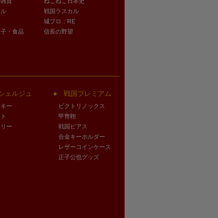
活雑貨
ねこねこ日本史
オル
戦国ラスカル
子
城プロ：RE
菓子・食品
信長の野望
シェルジュ
戦国プレミアム
クキー
ビクトリノックス
ート
甲冑鞄
サリー
戦国ピアス
合金キーホルダー
レザーコインケース
正子公也グッズ