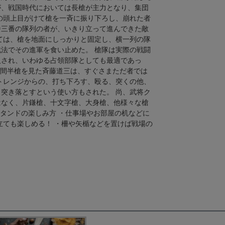
が、戦国時代においては長槍が主力となり、集団
の頭上目がけて槍を一斉に振り下ろし、崩れた者
番三番の隊列の者が、いきり立って進んできた敵
ては、槍を地面にしっかりと固定し、横一列の隊
法でその進軍を食い止めた。 槍隊は実際の戦闘
入され、いわゆる占領部隊としても最適であっ
3間半槍を見た斉藤道三は、すぐさまただ者では
トレンジからの、打ち下ろす、殴る、突くの他、
突き落とすという使い方もされた。 尚、武将ク
はなく、片鎌槍、十文字槍、大身槍、他様々な槍
スタンドの楽しみ方 ・仕事場やお部屋の机などに
立ても楽しめる！ ・柵や矢楯などを置けば戦場の