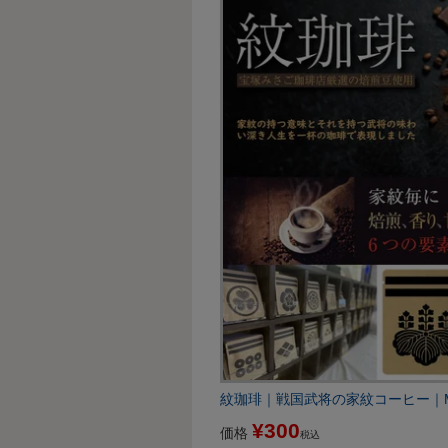
紋珈琲｜戦国武将の家紋コーヒー｜Mon
¥
300
価格
税込