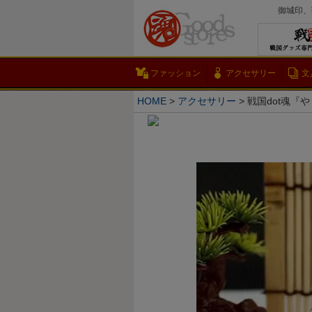
御城印、
ファッション
アクセサリー
文
HOME
アクセサリー
戦国dot魂『