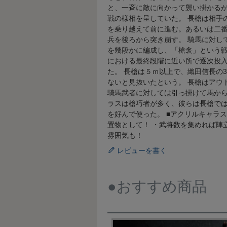
と、一斉に敵に向かって襲い掛かる
戦の様相を呈していた。 長槍は相手
を乗り越えて前に進む。あるいは二
兵を後ろから突き崩す。 騎馬に対し
を幾段かに編成し、「槍衾」という戦
における最終段階に近い所で逐次投
た。 長槍は５ｍ以上で、織田信長の
ないと見抜いたという。 長槍はアウ
騎馬武者に対しては引っ掛けて馬から
ラスは槍巧者が多く、彼らは長槍で
を好んで使った。 ■アクリルキャラ
置物として！ ・武将数を集めれば陣
雰囲気も！
レビューを書く
●おすすめ商品