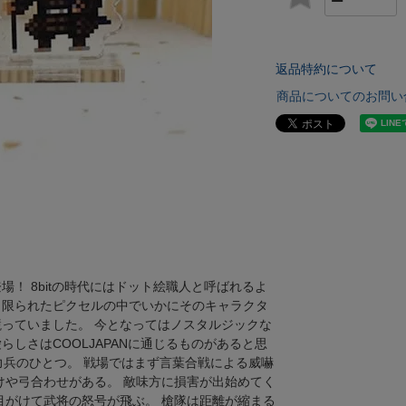
返品特約について
商品についてのお問い
！ 8bitの時代にはドット絵職人と呼ばれるよ
、限られたピクセルの中でいかにそのキャラクタ
っていました。 今となってはノスタルジックな
しさはCOOLJAPANに通じるものがあると思
主力兵のひとつ。 戦場ではまず言葉合戦による威嚇
けや弓合わせがある。 敵味方に損害が出始めてく
目がけて武将の怒号が飛ぶ。 槍隊は距離が縮まる