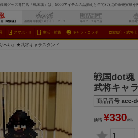
戦国グッズ専門店「戦国魂」は、5000アイテムの品揃えと年間3万点の販売実績
検索
具
スマホ・IT
生活・雑貨
キャラ・コラボ
□御城印・武将印
やりへい』★武将キャラスタンド
戦国dot
武将キャ
商品番号
acc-d
¥
330
価格
税込