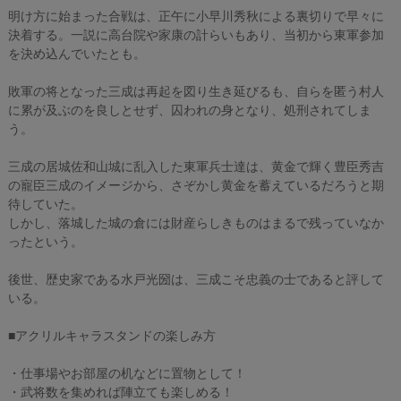
明け方に始まった合戦は、正午に小早川秀秋による裏切りで早々に
決着する。一説に高台院や家康の計らいもあり、当初から東軍参加
を決め込んでいたとも。
敗軍の将となった三成は再起を図り生き延びるも、自らを匿う村人
に累が及ぶのを良しとせず、囚われの身となり、処刑されてしま
う。
三成の居城佐和山城に乱入した東軍兵士達は、黄金で輝く豊臣秀吉
の寵臣三成のイメージから、さぞかし黄金を蓄えているだろうと期
待していた。
しかし、落城した城の倉には財産らしきものはまるで残っていなか
ったという。
後世、歴史家である水戸光圀は、三成こそ忠義の士であると評して
いる。
■アクリルキャラスタンドの楽しみ方
・仕事場やお部屋の机などに置物として！
・武将数を集めれば陣立ても楽しめる！