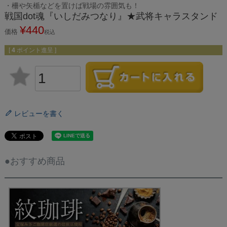
・柵や矢楯などを置けば戦場の雰囲気も！
戦国dot魂『いしだみつなり』★武将キャラスタンド
¥
440
価格
税込
[
4
ポイント進呈 ]
レビューを書く
●おすすめ商品