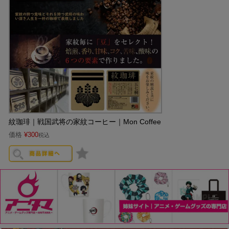
紋珈琲｜戦国武将の家紋コーヒー｜Mon Coffee
価格
¥
300
税込