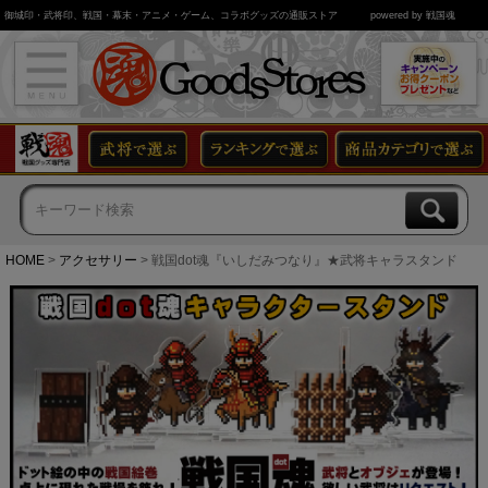
御城印・武将印、戦国・幕末・アニメ・ゲーム、コラボグッズの通販ストア
powered by 戦国魂
HOME
アクセサリー
戦国dot魂『いしだみつなり』★武将キャラスタンド