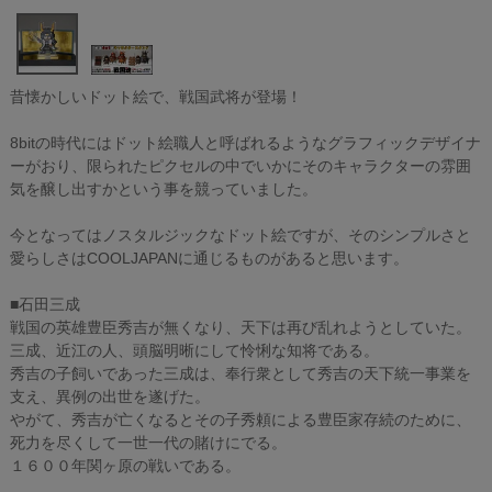
昔懐かしいドット絵で、戦国武将が登場！
8bitの時代にはドット絵職人と呼ばれるようなグラフィックデザイナ
ーがおり、限られたピクセルの中でいかにそのキャラクターの雰囲
気を醸し出すかという事を競っていました。
今となってはノスタルジックなドット絵ですが、そのシンプルさと
愛らしさはCOOLJAPANに通じるものがあると思います。
■石田三成
戦国の英雄豊臣秀吉が無くなり、天下は再び乱れようとしていた。
三成、近江の人、頭脳明晰にして怜悧な知将である。
秀吉の子飼いであった三成は、奉行衆として秀吉の天下統一事業を
支え、異例の出世を遂げた。
やがて、秀吉が亡くなるとその子秀頼による豊臣家存続のために、
死力を尽くして一世一代の賭けにでる。
１６００年関ヶ原の戦いである。