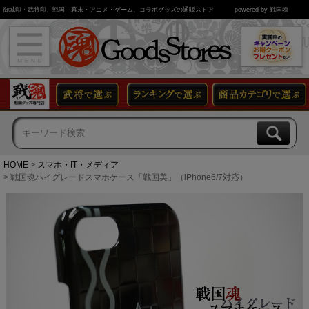
御城印・武将印、戦国・幕末・アニメ・ゲーム、コラボグッズの通販ストア
powered by 戦国魂
HOME
スマホ・IT・メディア
戦国魂ハイグレードスマホケース「戦国美」（iPhone6/7対応）