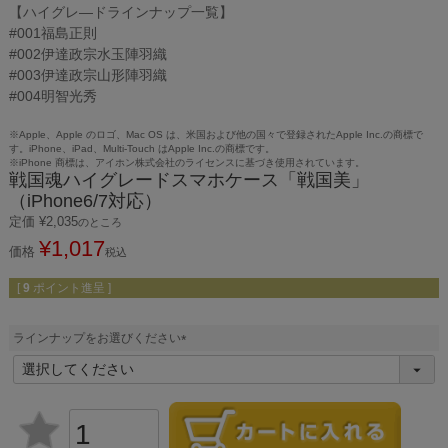
【ハイグレ―ドラインナップ一覧】
#001福島正則
#002伊達政宗水玉陣羽織
#003伊達政宗山形陣羽織
#004明智光秀
※Apple、Apple のロゴ、Mac OS は、米国および他の国々で登録されたApple Inc.の商標で
す。iPhone、iPad、Multi-Touch はApple Inc.の商標です。
※iPhone 商標は、アイホン株式会社のライセンスに基づき使用されています。
戦国魂ハイグレードスマホケース「戦国美」
（iPhone6/7対応）
定価
¥
2,035
のところ
¥
1,017
価格
税込
[
9
ポイント進呈 ]
ラインナップをお選びください
(
必
須
)