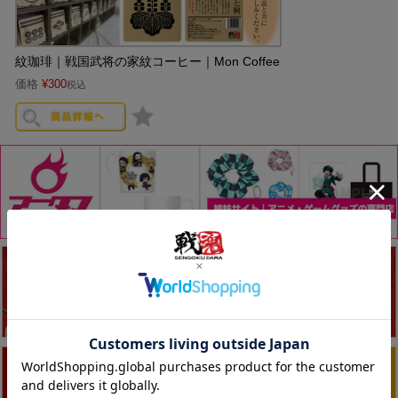
紋珈琲｜戦国武将の家紋コーヒー｜Mon Coffee
価格
¥
300
税込