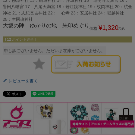
12：柳澤神社 13：蟻通神社 14：岸城神社 15：道明寺天満宮 16：
譽田八幡宮 17：八尾天満宮 18：若江鏡神社 19：枚岡神社 20：杭全
神社 21：志紀長吉神社 22：一心寺 23：安居神社 24：堀越神社
25：生國魂神社
大坂の陣 ゆかりの地 朱印めぐり
¥
1,320
価格
税込
[
12
ポイント進呈 ]
申し訳ございません。ただいま在庫がございません。
レビューを書く