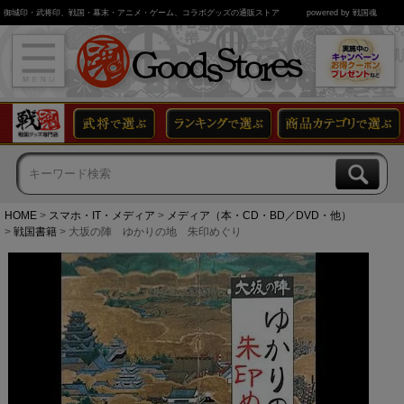
御城印・武将印、戦国・幕末・アニメ・ゲーム、コラボグッズの通販ストア
powered by 戦国魂
HOME
スマホ・IT・メディア
メディア（本・CD・BD／DVD・他）
戦国書籍
大坂の陣 ゆかりの地 朱印めぐり