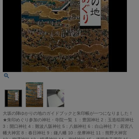
大坂の陣ゆかりの地のガイドブックと朱印帳が一つになりました！
★朱印めぐり参加の神社・寺院一覧 １：豊国神社 2：玉造稲荷神社
3：開口神社 4：難波八阪神社 5：八劔神社 6：白山神社 7：若宮八
幡大神宮 8：春日神社 9：鎌八幡 10：坐摩神社 11：熊野大神宮