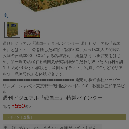
週刊ビジュアル『戦国王』専用バインダー 週刊ビジュアル『戦国
王』とは・・・ 命を賭した武将・智将500、延べ1500人の閨閥図、
激闘の合戦3000、CGによる名城復元。 総監修 小和田哲男をはじ
め、第一線で活躍する戦国史研究家陣がこだわり抜いた大百科が誕
生！ わかりやすい解説と、絵図やイラスト、写真、CGなどでリア
ルな「戦国時代」を体験できます。
=============================== 発売元 株式会社ハーパーコ
リンズ・ジャパン 東京都千代田区外神田3-16-8 秋葉原三和東洋ビ
ル
週刊ビジュアル『戦国王』 特製バインダー
¥
550
価格
税込
[
5
ポイント進呈 ]
申し訳ございません。ただいま在庫がございません。