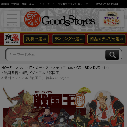
御城印・武将印、戦国・幕末・アニメ・ゲーム、コラボグッズの通販ストア
powered by 戦国魂
HOME
スマホ・IT・メディア
メディア（本・CD・BD／DVD・他）
戦国書籍
週刊ビジュアル『戦国王』
週刊ビジュアル『戦国王』 特製バインダー