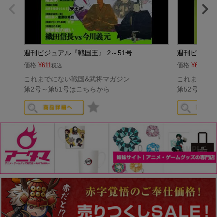
週刊ビジュアル『戦国王』 2～51号
週刊ビジュア
価格
¥
611
価格
¥
611
税込
税込
これまでにない戦国&武将マガジン
これまでにな
第2号～第51号はこちらから
第52号～第